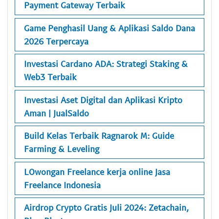
Payment Gateway Terbaik
Game Penghasil Uang & Aplikasi Saldo Dana
2026 Terpercaya
Investasi Cardano ADA: Strategi Staking &
Web3 Terbaik
Investasi Aset Digital dan Aplikasi Kripto
Aman | JualSaldo
Build Kelas Terbaik Ragnarok M: Guide
Farming & Leveling
LOwongan Freelance kerja online Jasa
Freelance Indonesia
Airdrop Crypto Gratis Juli 2024: Zetachain,