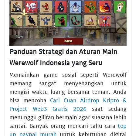
Panduan Strategi dan Aturan Main
Werewolf Indonesia yang Seru
Memainkan game sosial seperti Werewolf
memang sangat menyenangkan untuk
mengisi waktu luang bersama teman. Anda
bisa mencoba
Cari Cuan Airdrop Kripto &
Project Web3 Gratis 2026
saat sedang
menunggu giliran bermain agar suasana lebih
santai. Banyak orang mencari tahu cara
top
up paypal murah
untuk kebutuhan digital