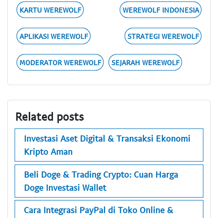
KARTU WEREWOLF
WEREWOLF INDONESIA
APLIKASI WEREWOLF
STRATEGI WEREWOLF
MODERATOR WEREWOLF
SEJARAH WEREWOLF
Related posts
Investasi Aset Digital & Transaksi Ekonomi
Kripto Aman
Beli Doge & Trading Crypto: Cuan Harga
Doge Investasi Wallet
Cara Integrasi PayPal di Toko Online &