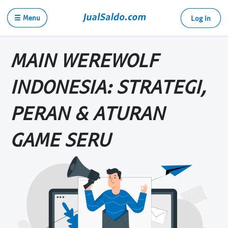
☰ Menu
Log in
MAIN WEREWOLF
INDONESIA: STRATEGI,
PERAN & ATURAN
GAME SERU