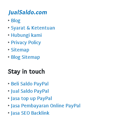
‣
Blog
‣
Syarat & Ketentuan
‣
Hubungi kami
‣
Privacy Policy
‣
Sitemap
‣
Blog Sitemap
Stay in touch
‣
Beli Saldo PayPal
‣
Jual Saldo PayPal
‣
Jasa top up PayPal
‣
Jasa Pembayaran Online PayPal
‣
Jasa SEO Backlink