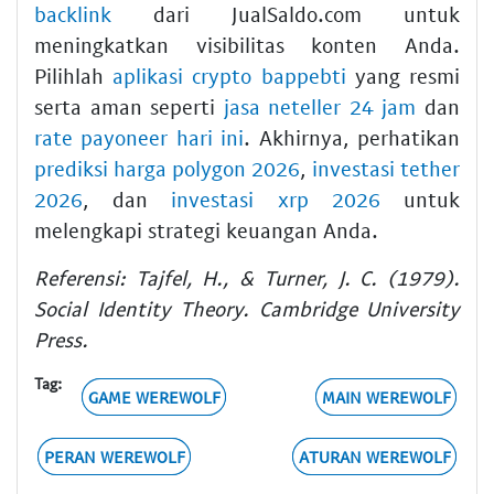
backlink
dari JualSaldo.com untuk
meningkatkan visibilitas konten Anda.
Pilihlah
aplikasi crypto bappebti
yang resmi
serta aman seperti
jasa neteller 24 jam
dan
rate payoneer hari ini
. Akhirnya, perhatikan
prediksi harga polygon 2026
,
investasi tether
2026
, dan
investasi xrp 2026
untuk
melengkapi strategi keuangan Anda.
Referensi: Tajfel, H., & Turner, J. C. (1979).
Social Identity Theory. Cambridge University
Press.
Tag:
GAME WEREWOLF
MAIN WEREWOLF
PERAN WEREWOLF
ATURAN WEREWOLF