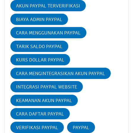
AKUN PAYPAL TERVERIFIKASI
BIAYA ADMIN PAYPAL
CARA MENGGUNAKAN PAYPAL
TARIK SALDO PAYPAL
KURS DOLLAR PAYPAL
CARA MENGINTEGRASIKAN AKUN PAYPAL
INTEGRASI PAYPAL WEBSITE
KEAMANAN AKUN PAYPAL
CARA DAFTAR PAYPAL
VERIFIKASI PAYPAL
PAYPAL