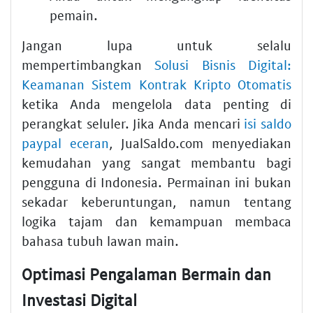
pemain.
Jangan lupa untuk selalu
mempertimbangkan
Solusi Bisnis Digital:
Keamanan Sistem Kontrak Kripto Otomatis
ketika Anda mengelola data penting di
perangkat seluler. Jika Anda mencari
isi saldo
paypal eceran
, JualSaldo.com menyediakan
kemudahan yang sangat membantu bagi
pengguna di Indonesia. Permainan ini bukan
sekadar keberuntungan, namun tentang
logika tajam dan kemampuan membaca
bahasa tubuh lawan main.
Optimasi Pengalaman Bermain dan
Investasi Digital