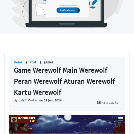
Home
Post
games
Game Werewolf Main Werewolf
Peran Werewolf Aturan Werewolf
Kartu Werewolf
By
Eldi Y
Posted on 11 Jun, 2024
Dilihat: 755 kali