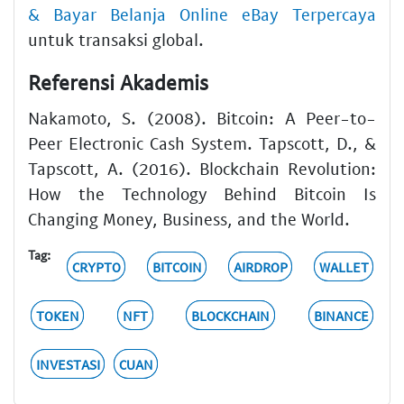
& Bayar Belanja Online eBay Terpercaya
untuk transaksi global.
Referensi Akademis
Nakamoto, S. (2008). Bitcoin: A Peer-to-
Peer Electronic Cash System. Tapscott, D., &
Tapscott, A. (2016). Blockchain Revolution:
How the Technology Behind Bitcoin Is
Changing Money, Business, and the World.
Tag:
CRYPTO
BITCOIN
AIRDROP
WALLET
TOKEN
NFT
BLOCKCHAIN
BINANCE
INVESTASI
CUAN