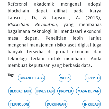
Referensi akademik mengenai adopsi
blockchain dapat dilihat pada karya
Tapscott, D., & Tapscott, A. (2016),
Blockchain Revolution
, yang membahas
bagaimana teknologi ini mendasari ekonomi
masa depan. Penelitian lebih lanjut
mengenai manajemen risiko aset digital juga
banyak tersedia di jurnal ekonomi dan
teknologi terkini untuk membantu Anda
membuat keputusan yang berbasis data.
Tag:
BINANCE LABS
WEB3
CRYPTO
BLOCKCHAIN
INVESTASI
PROYEK
MASA DEPAN
TEKNOLOGI
DUKUNGAN
INKUBASI