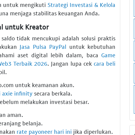
n untuk mengikuti
Strategi Investasi & Kelola
na menjaga stabilitas keuangan Anda.
l untuk Kreator
saldo tidak mencukupi adalah solusi praktis
lakukan
Jasa Pulsa PayPal
untuk kebutuhan
hami aset digital lebih dalam, baca
Game
Web3 Terbaik 2026
. Jangan lupa cek
cara beli
il.
do.com untuk keamanan akun.
i axie infinity
secara berkala.
ebelum melakukan investasi besar.
gan aman.
eranjang belanja.
unakan
rate payoneer hari ini
jika diperlukan.