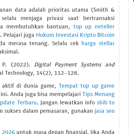
anan data adalah prioritas utama (Smith &
elalu menjaga privasi saat bertransaksi
nda membutuhkan bantuan,
top up neteller
. Pelajari juga
Hukum Investasi Kripto Bitcoin
a merasa tenang. Selalu cek
harga stellar
ksimal.
, P. (2022).
Digital Payment Systems and
ial Technology, 14(2), 112-128.
 aktif di dunia game,
Tempat top up game
 ini. Anda juga bisa mempelajari
Tips Menang
Update Terbaru
. Jangan lewatkan info
shib to
gin sukses dalam pemasaran, gunakan
jasa seo
h 2026
untuk masa depan finansial. Jika Anda