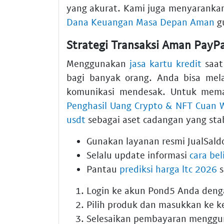
yang akurat. Kami juga menyaranka
Dana Keuangan Masa Depan Aman
gu
Strategi Transaksi Aman PayPa
Menggunakan
jasa kartu kredit
saat 
bagi banyak orang. Anda bisa me
komunikasi mendesak. Untuk mema
Penghasil Uang Crypto & NFT Cuan 
usdt
sebagai aset cadangan yang stab
Gunakan layanan resmi JualSal
Selalu update informasi
cara bel
Pantau
prediksi harga ltc 2026
s
Login ke akun Pond5 Anda den
Pilih produk dan masukkan ke k
Selesaikan pembayaran mengg