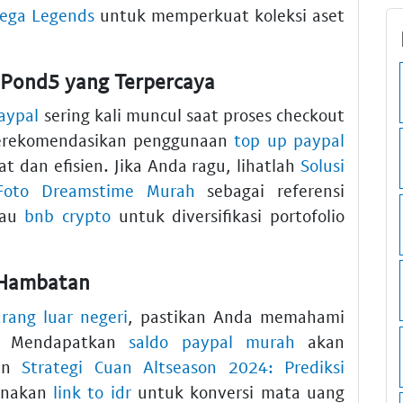
mega Legends
untuk memperkuat koleksi aset
Pond5 yang Terpercaya
paypal
sering kali muncul saat proses checkout
merekomendasikan penggunaan
top up paypal
t dan efisien. Jika Anda ragu, lihatlah
Solusi
Foto Dreamstime Murah
sebagai referensi
tau
bnb crypto
untuk diversifikasi portofolio
 Hambatan
arang luar negeri
, pastikan Anda memahami
ik. Mendapatkan
saldo paypal murah
akan
kan
Strategi Cuan Altseason 2024: Prediksi
Gunakan
link to idr
untuk konversi mata uang