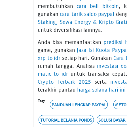
membutuhkan
cara beli bitcoin
, k
gunakan
cara tarik saldo paypal
deng
Staking, Sewa Energy & Kripto Grat
untuk diversifikasi lainnya.
Anda bisa memanfaatkan
prediksi
game, gunakan
Jasa Isi Kuota Paypa
xrp to idr
setiap hari. Gunakan
Cara 
rumah tangga. Analisis
investasi eo
matic to idr
untuk transaksi cepat
Crypto Terbaik 2025
serta
inves
terakhir pantau
harga solana hari ini
Tag:
PANDUAN LENGKAP PAYPAL
METO
TUTORIAL BELANJA POND5
SOLUSI BAYAR