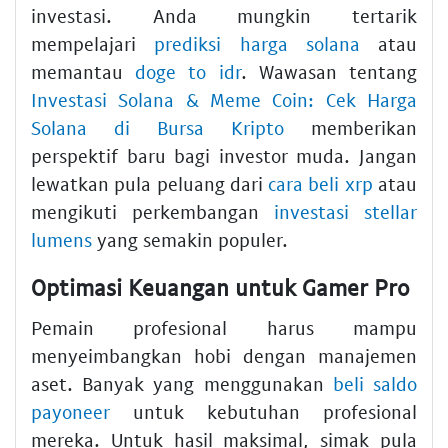
investasi. Anda mungkin tertarik
mempelajari
prediksi harga solana
atau
memantau
doge to idr
. Wawasan tentang
Investasi Solana & Meme Coin: Cek Harga
Solana di Bursa Kripto
memberikan
perspektif baru bagi investor muda. Jangan
lewatkan pula peluang dari
cara beli xrp
atau
mengikuti perkembangan
investasi stellar
lumens
yang semakin populer.
Optimasi Keuangan untuk Gamer Pro
Pemain profesional harus mampu
menyeimbangkan hobi dengan manajemen
aset. Banyak yang menggunakan
beli saldo
payoneer
untuk kebutuhan profesional
mereka. Untuk hasil maksimal, simak pula