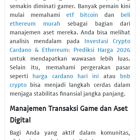
semakin diminati gamer. Banyak pemain kini
mulai memahami
etf bitcoin
dan
beli
ethereum murah
sebagai bagian dari
manajemen aset mereka. Anda bisa melihat
analisis mendalam pada
Investasi Crypto
Cardano & Ethereum: Prediksi Harga 2026
untuk mendapatkan wawasan lebih luas.
Selain itu, memahami pergerakan pasar
seperti
harga cardano hari ini
atau
bnb
crypto
bisa menjadi langkah cerdas dalam
menjaga stabilitas finansial jangka panjang.
Manajemen Transaksi Game dan Aset
Digital
Bagi Anda yang aktif dalam komunitas,