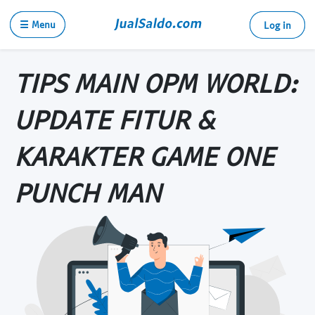
☰ Menu
Log in
TIPS MAIN OPM WORLD:
UPDATE FITUR &
KARAKTER GAME ONE
PUNCH MAN