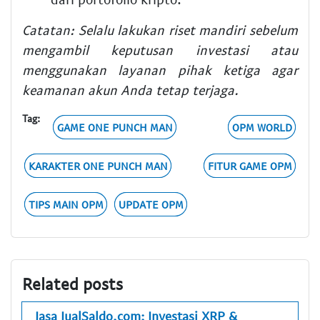
Catatan: Selalu lakukan riset mandiri sebelum
mengambil keputusan investasi atau
menggunakan layanan pihak ketiga agar
keamanan akun Anda tetap terjaga.
Tag:
GAME ONE PUNCH MAN
OPM WORLD
KARAKTER ONE PUNCH MAN
FITUR GAME OPM
TIPS MAIN OPM
UPDATE OPM
Related posts
Jasa JualSaldo.com: Investasi XRP &