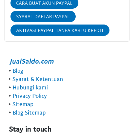
CARA BUAT AKUN PAYPAL
SYARAT DAFTAR PAYPAL
AKTIVASI PAYPAL TANPA KARTU KREDIT
‣
Blog
‣
Syarat & Ketentuan
‣
Hubungi kami
‣
Privacy Policy
‣
Sitemap
‣
Blog Sitemap
Stay in touch