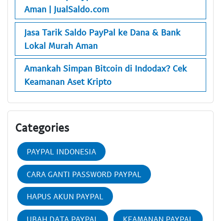
Aman | JualSaldo.com
Jasa Tarik Saldo PayPal ke Dana & Bank
Lokal Murah Aman
Amankah Simpan Bitcoin di Indodax? Cek
Keamanan Aset Kripto
Categories
PAYPAL INDONESIA
CARA GANTI PASSWORD PAYPAL
HAPUS AKUN PAYPAL
UBAH DATA PAYPAL
KEAMANAN PAYPAL