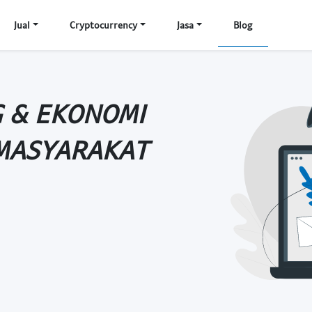
Jual
Cryptocurrency
Jasa
Blog
 & EKONOMI
 MASYARAKAT