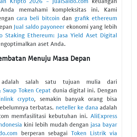
an Kripto 2026 - JualSaldo.com
keuangan
nda memahami kompleksitas ini. Kami
engan
cara beli bitcoin
dan
grafik ethereum
depan
Jual saldo payoneer
ekonomi yang lebih
o Staking Ethereum: Jasa Yield Aset Digital
engoptimalkan aset Anda.
Jembatan Menuju Masa Depan
dalah salah satu tujuan mulia dari
 & Swap Token Cepat
dunia digital ini. Dengan
inlink crypto
, semakin banyak orang bisa
sebelumnya terbatas.
neteller ke dana
adalah
com memfasilitasi kebutuhan ini.
AliExpress
Indonesia
kini lebih mudah dengan
jasa bayar
ldo.com
berperan sebagai
Token Listrik via