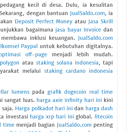
pedagang kecil di desa. Dulu, ia kesulitan
 Sekarang, dengan bantuan
JualSaldo.com
, ia
nakan
Deposit Perfect Money
atau
Jasa Skrill
enunjukkan bagaimana
jasa bayar invoice
dan
 membawa inklusi keuangan.
JualSaldo.com
elkomsel Paypal
untuk kebutuhan digitalnya.
optimasi off-page
menjadi lebih mudah.
polygon
atau
staking solana indonesia
, tapi
yarakat melalui
staking cardano indonesia
ellar lumens
pada
grafik dogecoin real time
 sangat luas.
harga axie infinity hari ini
kini
 saja.
Harga polkadot hari ini
dan
harga dash
a investasi
harga xrp hari ini
global.
litecoin
l time
menjadi bagian
JualSaldo.com
penting