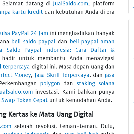
h. Selamat datang di
JualSaldo.com
, platform
anpa kartu kredit
dan kebutuhan Anda di era
Pulsa PayPal 24 Jam
ini menghadirkan banyak
imana
beli saldo paypal
dan
beli paypal aman
sa Saldo Paypal Indonesia: Cara Daftar &
m hadir untuk membantu Anda menavigasi
l terpercaya
digital ini. Masa depan uang dan
erfect Money
,
Jasa Skrill Terpercaya
, dan
jasa
 Perkembangan
polygon
dan
staking solana
JualSaldo.com
investasi. Kami bahkan punya
 & Swap Token Cepat
untuk kemudahan Anda.
ng Kertas ke Mata Uang Digital
o.com
sebuah revolusi, teman-teman. Dulu,