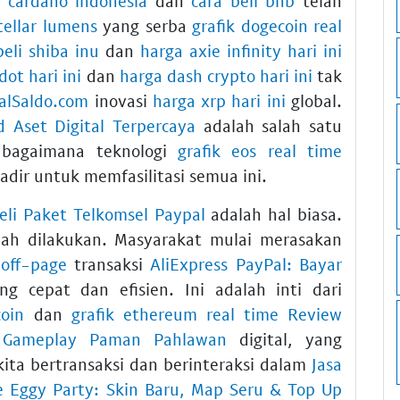
g cardano indonesia
dan
cara beli bnb
telah
stellar lumens
yang serba
grafik dogecoin real
beli shiba inu
dan
harga axie infinity hari ini
ot hari ini
dan
harga dash crypto hari ini
tak
alSaldo.com
inovasi
harga xrp hari ini
global.
d Aset Digital Terpercaya
adalah salah satu
bagaimana teknologi
grafik eos real time
adir untuk memfasilitasi semua ini.
eli Paket Telkomsel Paypal
adalah hal biasa.
h dilakukan. Masyarakat mulai merasakan
 off-page
transaksi
AliExpress PayPal: Bayar
g cepat dan efisien. Ini adalah inti dari
coin
dan
grafik ethereum real time
Review
 Gameplay Paman Pahlawan
digital, yang
kita bertransaksi dan berinteraksi dalam
Jasa
 Eggy Party: Skin Baru, Map Seru & Top Up