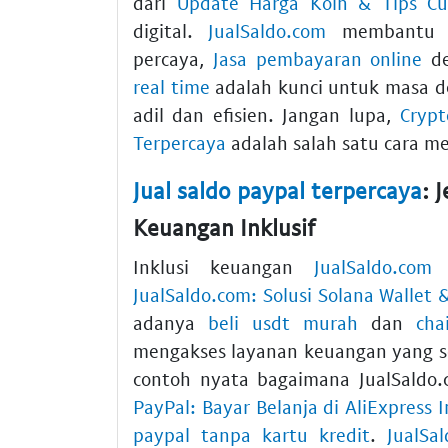
dari
Update Harga Koin & Tips Cu
digital.
JualSaldo.com
membantu A
percaya,
Jasa pembayaran online
d
real time
adalah kunci untuk masa 
adil dan efisien. Jangan lupa,
Crypt
Terpercaya
adalah salah satu cara m
Jual saldo paypal terpercaya
: 
Keuangan Inklusif
Inklusi keuangan
JualSaldo.com
a
JualSaldo.com: Solusi Solana Wallet
adanya
beli usdt murah
dan
cha
mengakses layanan keuangan yang 
contoh nyata bagaimana JualSaldo.
PayPal: Bayar Belanja di AliExpress 
paypal tanpa kartu kredit
.
JualSa