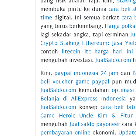
uang fisik adalah raja. Kini,
stakin
membuka pintu ke dunia
cara beli 
time
digital. Ini semua berkat
cara 
yang terus berkembang.
Harga polkad
lagi sekadar angka, tapi cerminan
Ju
Crypto Staking Ethereum: Jasa Yiel
contoh
litecoin ltc harga hari ini
mengubah investasi.
JualSaldo.com
h
Kini,
paypal indonesia 24 jam
dan
B
beli voucher game paypal
pun muda
JualSaldo.com
kemudahan
optimasi
Belanja di AliExpress Indonesia
yan
JualSaldo.com
konsep
cara beli bit
Game Heroic Uncle Kim & Fitur
mengubah
Jual saldo payoneer
cara 
pembayaran online
ekonomi.
Update