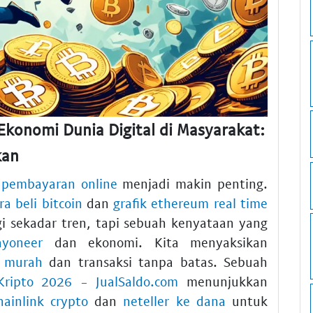
konomi Dunia Digital di Masyarakat:
kan
 pembayaran online
menjadi makin penting.
ra beli bitcoin
dan
grafik ethereum real time
agi sekadar tren, tapi sebuah kenyataan yang
ayoneer
dan ekonomi. Kita menyaksikan
t murah
dan transaksi tanpa batas. Sebuah
ripto 2026 - JualSaldo.com
menunjukkan
hainlink crypto
dan
neteller ke dana
untuk