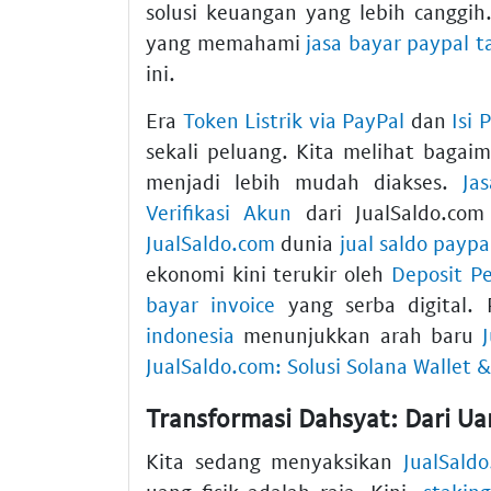
solusi keuangan yang lebih canggi
yang memahami
jasa bayar paypal t
ini.
Era
Token Listrik via PayPal
dan
Isi 
sekali peluang. Kita melihat baga
menjadi lebih mudah diakses.
Ja
Verifikasi Akun
dari JualSaldo.co
JualSaldo.com
dunia
jual saldo paypa
ekonomi kini terukir oleh
Deposit P
bayar invoice
yang serba digital.
indonesia
menunjukkan arah baru
JualSaldo.com: Solusi Solana Wallet
Transformasi Dahsyat: Dari Ua
Kita sedang menyaksikan
JualSald