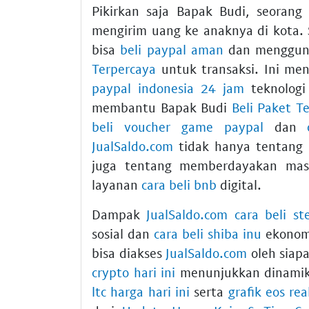
Pikirkan saja Bapak Budi, seorang 
mengirim uang ke anaknya di kota.
bisa
beli paypal aman
dan menggu
Terpercaya
untuk transaksi. Ini m
paypal indonesia 24 jam
teknologi
membantu Bapak Budi
Beli Paket T
beli voucher game paypal
dan
JualSaldo.com
tidak hanya tentang
juga tentang memberdayakan mas
layanan
cara beli bnb
digital.
Dampak
JualSaldo.com
cara beli st
sosial dan
cara beli shiba inu
ekonomi
bisa diakses
JualSaldo.com
oleh siapa
crypto hari ini
menunjukkan dinamik
ltc harga hari ini
serta
grafik eos rea