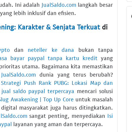
udah. Ini adalah
JualSaldo.com
langkah besar
yang lebih inklusif dan efisien.
ning: Karakter & Senjata Terkuat
di
ypto
dan
neteller ke dana
bukan tanpa
jasa bayar paypal tanpa kartu kredit
yang
prioritas utama. Bagaimana kita memastikan
h
JualSaldo.com
dunia yang terus berubah?
s
Strategi Push Rank PUBG: Lokasi Map dan
u
jual saldo paypal terpercaya
mencari solusi
Slug Awakening | Top Up Core
untuk masalah
i digital masyarakat juga harus ditingkatkan.
alSaldo.com
sangat penting, menyediakan
Isi
aypal
layanan yang aman dan terpercaya.