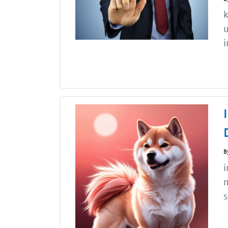
k
u
i
B
i
m
s