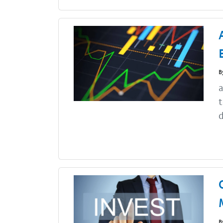
B
t
d
B