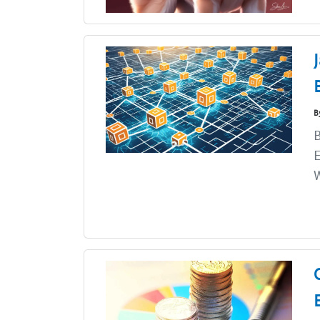
B
B
E
W