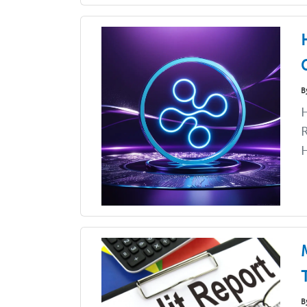
B
H
R
H
B