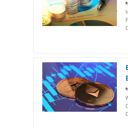
B
I
P
D
B
W
D
D