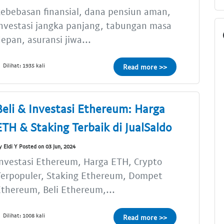
ebebasan finansial, dana pensiun aman,
nvestasi jangka panjang, tabungan masa
epan, asuransi jiwa...
Dilihat: 1935 kali
Read more >>
Beli & Investasi Ethereum: Harga
ETH & Staking Terbaik di JualSaldo
y Eldi Y Posted on 03 Jun, 2024
nvestasi Ethereum, Harga ETH, Crypto
Terpopuler, Staking Ethereum, Dompet
thereum, Beli Ethereum,...
Dilihat: 1008 kali
Read more >>