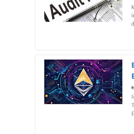
k
i
d
B
I
E