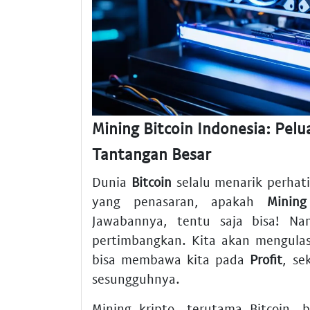
Mining Bitcoin Indonesia: Pel
Tantangan Besar
Dunia
Bitcoin
selalu menarik perhati
yang penasaran, apakah
Mining
Jawabannya, tentu saja bisa! Na
pertimbangkan. Kita akan mengul
bisa membawa kita pada
Profit
, s
sesungguhnya.
Mining kripto, terutama Bitcoin,