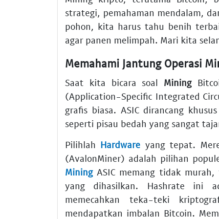
strategi, pemahaman mendalam, dan
pohon, kita harus tahu benih terb
agar panen melimpah. Mari kita sela
Memahami Jantung Operasi Min
Saat kita bicara soal
Mining
Bitco
(Application-Specific Integrated Cir
grafis biasa. ASIC dirancang khusu
seperti pisau bedah yang sangat taja
Pilihlah
Hardware
yang tepat. Mere
(AvalonMiner) adalah pilihan popul
Mining
ASIC memang tidak murah, t
yang dihasilkan. Hashrate ini 
memecahkan teka-teki kriptogra
mendapatkan imbalan Bitcoin. Mem