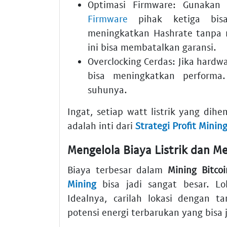
Optimasi Firmware:
Gunaka
Firmware
pihak ketiga bis
meningkatkan
Hashrate
tanpa m
ini bisa membatalkan garansi.
Overclocking Cerdas:
Jika hardw
bisa meningkatkan performa
suhunya.
Ingat, setiap watt listrik yang di
adalah inti dari
Strategi Profit Minin
Mengelola Biaya Listrik dan 
Biaya terbesar dalam
Mining Bitco
Mining
bisa jadi sangat besar. Lo
Idealnya, carilah lokasi dengan ta
potensi energi terbarukan yang bisa j