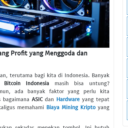
uang Profit yang Menggoda dan
an, terutama bagi kita di Indonesia. Banyak
 Bitcoin Indonesia
masih bisa untung?
mun, ada banyak faktor yang perlu kita
as bagaimana
ASIC
dan
Hardware
yang tepat
ekaligus memahami
Biaya Mining Kripto
yang
 bukan sekadar menekan tombol. Ini butuh