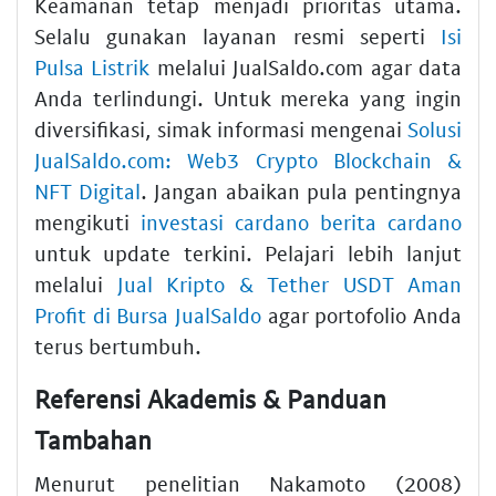
Keamanan tetap menjadi prioritas utama.
Selalu gunakan layanan resmi seperti
Isi
Pulsa Listrik
melalui JualSaldo.com agar data
Anda terlindungi. Untuk mereka yang ingin
diversifikasi, simak informasi mengenai
Solusi
JualSaldo.com: Web3 Crypto Blockchain &
NFT Digital
. Jangan abaikan pula pentingnya
mengikuti
investasi cardano berita cardano
untuk update terkini. Pelajari lebih lanjut
melalui
Jual Kripto & Tether USDT Aman
Profit di Bursa JualSaldo
agar portofolio Anda
terus bertumbuh.
Referensi Akademis & Panduan
Tambahan
Menurut penelitian Nakamoto (2008)