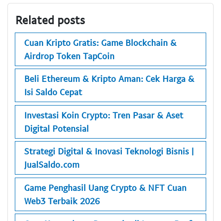
Related posts
Cuan Kripto Gratis: Game Blockchain &
Airdrop Token TapCoin
Beli Ethereum & Kripto Aman: Cek Harga &
Isi Saldo Cepat
Investasi Koin Crypto: Tren Pasar & Aset
Digital Potensial
Strategi Digital & Inovasi Teknologi Bisnis |
JualSaldo.com
Game Penghasil Uang Crypto & NFT Cuan
Web3 Terbaik 2026