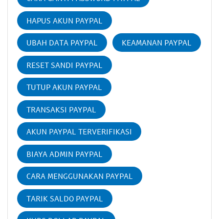
HAPUS AKUN PAYPAL
UBAH DATA PAYPAL
KEAMANAN PAYPAL
RESET SANDI PAYPAL
TUTUP AKUN PAYPAL
TRANSAKSI PAYPAL
AKUN PAYPAL TERVERIFIKASI
BIAYA ADMIN PAYPAL
CARA MENGGUNAKAN PAYPAL
TARIK SALDO PAYPAL