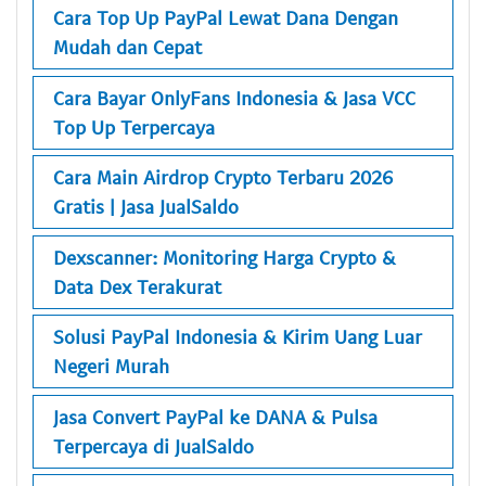
Cara Top Up PayPal Lewat Dana Dengan
Mudah dan Cepat
Cara Bayar OnlyFans Indonesia & Jasa VCC
Top Up Terpercaya
Cara Main Airdrop Crypto Terbaru 2026
Gratis | Jasa JualSaldo
Dexscanner: Monitoring Harga Crypto &
Data Dex Terakurat
Solusi PayPal Indonesia & Kirim Uang Luar
Negeri Murah
Jasa Convert PayPal ke DANA & Pulsa
Terpercaya di JualSaldo