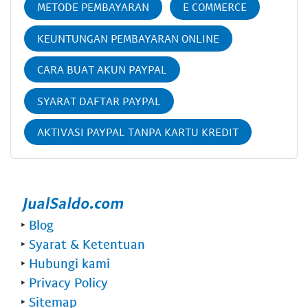
METODE PEMBAYARAN
E COMMERCE
KEUNTUNGAN PEMBAYARAN ONLINE
CARA BUAT AKUN PAYPAL
SYARAT DAFTAR PAYPAL
AKTIVASI PAYPAL TANPA KARTU KREDIT
‣
Blog
‣
Syarat & Ketentuan
‣
Hubungi kami
‣
Privacy Policy
‣
Sitemap