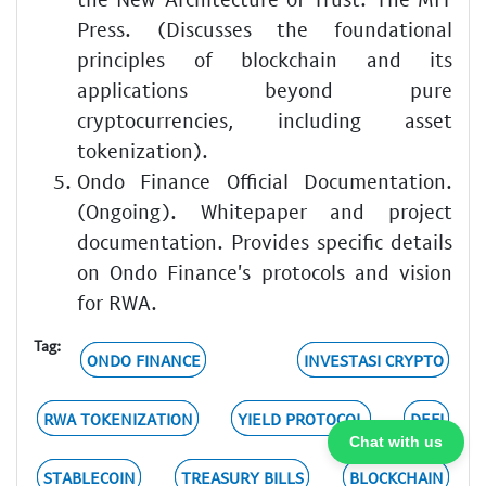
Press. (Discusses the foundational
principles of blockchain and its
applications beyond pure
cryptocurrencies, including asset
tokenization).
Ondo Finance Official Documentation.
(Ongoing). Whitepaper and project
documentation. Provides specific details
on Ondo Finance's protocols and vision
for RWA.
Tag:
ONDO FINANCE
INVESTASI CRYPTO
RWA TOKENIZATION
YIELD PROTOCOL
DEFI
Chat with us
STABLECOIN
TREASURY BILLS
BLOCKCHAIN