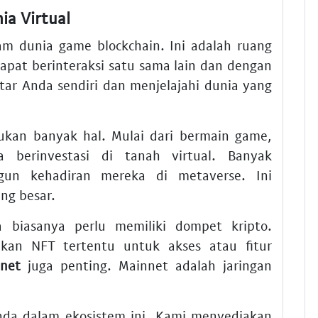
ia Virtual
m dunia game blockchain. Ini adalah ruang
apat berinteraksi satu sama lain dan dengan
atar Anda sendiri dan menjelajahi dunia yang
ukan banyak hal. Mulai dari bermain game,
a berinvestasi di tanah virtual. Banyak
un kehadiran mereka di metaverse. Ini
ng besar.
biasanya perlu memiliki dompet kripto.
kan NFT tertentu untuk akses atau fitur
net
juga penting. Mainnet adalah jaringan
Anda dalam ekosistem ini. Kami menyediakan