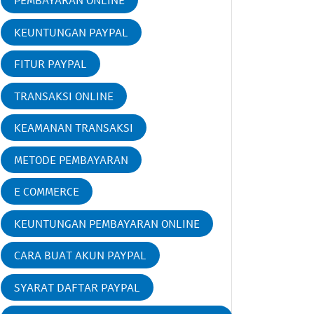
PEMBAYARAN ONLINE
KEUNTUNGAN PAYPAL
FITUR PAYPAL
TRANSAKSI ONLINE
KEAMANAN TRANSAKSI
METODE PEMBAYARAN
E COMMERCE
KEUNTUNGAN PEMBAYARAN ONLINE
CARA BUAT AKUN PAYPAL
SYARAT DAFTAR PAYPAL