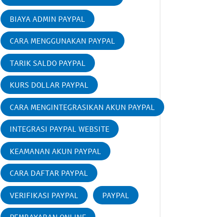
BIAYA ADMIN PAYPAL
CARA MENGGUNAKAN PAYPAL
TARIK SALDO PAYPAL
KURS DOLLAR PAYPAL
CARA MENGINTEGRASIKAN AKUN PAYPAL
INTEGRASI PAYPAL WEBSITE
KEAMANAN AKUN PAYPAL
CARA DAFTAR PAYPAL
VERIFIKASI PAYPAL
PAYPAL