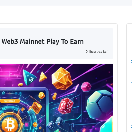
Web3 Mainnet Play To Earn
Dilihat: 762 kali