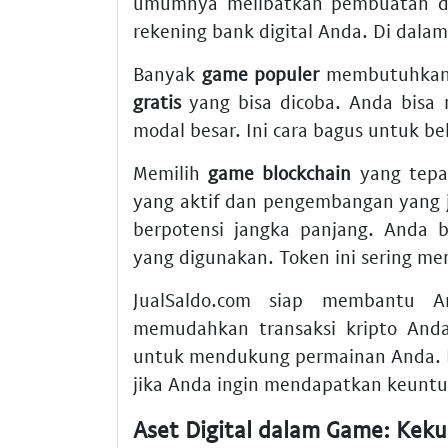
umumnya melibatkan pembuatan dom
rekening bank digital Anda. Di dala
Banyak
game populer
membutuhkan i
gratis
yang bisa dicoba. Anda bisa
modal besar. Ini cara bagus untuk be
Memilih
game blockchain
yang tepat
yang aktif dan pengembangan yang 
berpotensi jangka panjang. Anda 
yang digunakan. Token ini sering m
JualSaldo.com siap membantu 
memudahkan transaksi kripto Anda
untuk mendukung permainan Anda. 
jika Anda ingin mendapatkan keunt
Aset Digital dalam Game: Kek