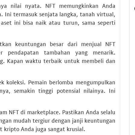
a nilai nyata. NFT memungkinkan Anda
 Ini termasuk senjata langka, tanah virtual,
aset ini bisa naik atau turun, sama seperti
tkan keuntungan besar dari menjual NFT
er pendapatan tambahan yang menarik.
g. Kapan waktu terbaik untuk membeli dan
ek koleksi. Pemain berlomba mengumpulkan
ya, semakin tinggi potensial nilainya. Ini
m NFT di marketplace. Pastikan Anda selalu
angan mudah tergiur dengan janji keuntungan
kripto Anda juga sangat krusial.