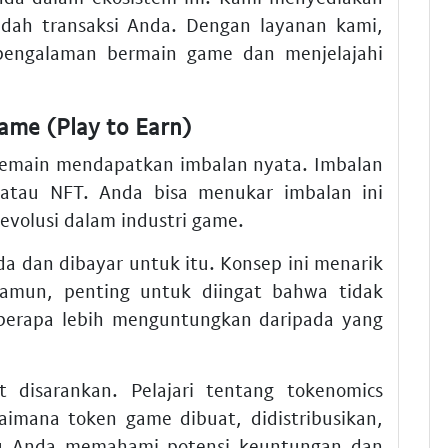
ah transaksi Anda. Dengan layanan kami,
pengalaman bermain game dan menjelajahi
ame (Play to Earn)
main mendapatkan imbalan nyata. Imbalan
 atau NFT. Anda bisa menukar imbalan ini
evolusi dalam industri game.
a dan dibayar untuk itu. Konsep ini menarik
amun, penting untuk diingat bahwa tidak
erapa lebih menguntungkan daripada yang
t disarankan. Pelajari tentang tokenomics
imana token game dibuat, didistribusikan,
u Anda memahami potensi keuntungan dan