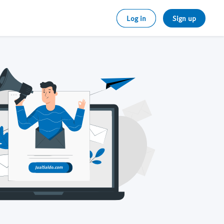
Log in
Sign up