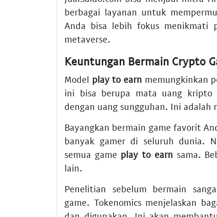
berbagai layanan untuk mempermud
Anda bisa lebih fokus menikmati 
metaverse.
Keuntungan Bermain Crypto G
Model
play to earn
memungkinkan pe
ini bisa berupa mata uang kripto
dengan uang sungguhan. Ini adalah r
Bayangkan bermain game favorit And
banyak gamer di seluruh dunia. N
semua game
play to earn
sama. Beb
lain.
Penelitian sebelum bermain sanga
game. Tokenomics menjelaskan baga
dan digunakan. Ini akan membant