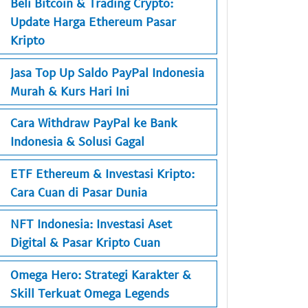
Beli Bitcoin & Trading Crypto:
Update Harga Ethereum Pasar
Kripto
Jasa Top Up Saldo PayPal Indonesia
Murah & Kurs Hari Ini
Cara Withdraw PayPal ke Bank
Indonesia & Solusi Gagal
ETF Ethereum & Investasi Kripto:
Cara Cuan di Pasar Dunia
NFT Indonesia: Investasi Aset
Digital & Pasar Kripto Cuan
Omega Hero: Strategi Karakter &
Skill Terkuat Omega Legends