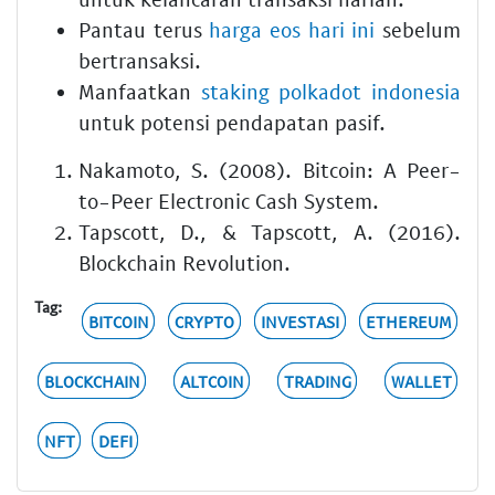
Pantau terus
harga eos hari ini
sebelum
bertransaksi.
Manfaatkan
staking polkadot indonesia
untuk potensi pendapatan pasif.
Nakamoto, S. (2008). Bitcoin: A Peer-
to-Peer Electronic Cash System.
Tapscott, D., & Tapscott, A. (2016).
Blockchain Revolution.
Tag:
BITCOIN
CRYPTO
INVESTASI
ETHEREUM
BLOCKCHAIN
ALTCOIN
TRADING
WALLET
NFT
DEFI