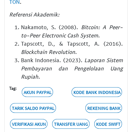
TON
.
Referensi Akademik:
Nakamoto, S. (2008).
Bitcoin: A Peer-
to-Peer Electronic Cash System
.
Tapscott, D., & Tapscott, A. (2016).
Blockchain Revolution
.
Bank Indonesia. (2023).
Laporan Sistem
Pembayaran dan Pengelolaan Uang
Rupiah
.
Tag:
AKUN PAYPAL
KODE BANK INDONESIA
TARIK SALDO PAYPAL
REKENING BANK
VERIFIKASI AKUN
TRANSFER UANG
KODE SWIFT