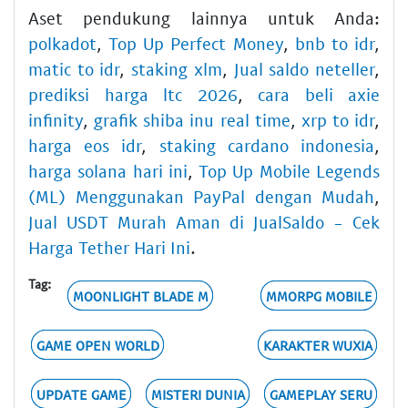
Aset pendukung lainnya untuk Anda:
polkadot
,
Top Up Perfect Money
,
bnb to idr
,
matic to idr
,
staking xlm
,
Jual saldo neteller
,
prediksi harga ltc 2026
,
cara beli axie
infinity
,
grafik shiba inu real time
,
xrp to idr
,
harga eos idr
,
staking cardano indonesia
,
harga solana hari ini
,
Top Up Mobile Legends
(ML) Menggunakan PayPal dengan Mudah
,
Jual USDT Murah Aman di JualSaldo - Cek
Harga Tether Hari Ini
.
Tag:
MOONLIGHT BLADE M
MMORPG MOBILE
GAME OPEN WORLD
KARAKTER WUXIA
UPDATE GAME
MISTERI DUNIA
GAMEPLAY SERU