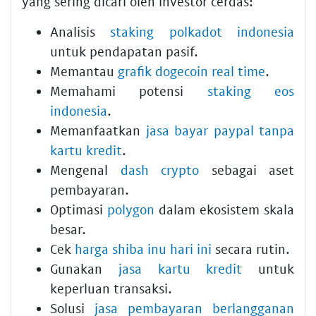
yang sering dicari oleh investor cerdas:
Analisis
staking polkadot indonesia
untuk pendapatan pasif.
Memantau
grafik dogecoin real time
.
Memahami potensi
staking eos
indonesia
.
Memanfaatkan
jasa bayar paypal tanpa
kartu kredit
.
Mengenal
dash crypto
sebagai aset
pembayaran.
Optimasi
polygon
dalam ekosistem skala
besar.
Cek
harga shiba inu hari ini
secara rutin.
Gunakan
jasa kartu kredit
untuk
keperluan transaksi.
Solusi
jasa pembayaran berlangganan