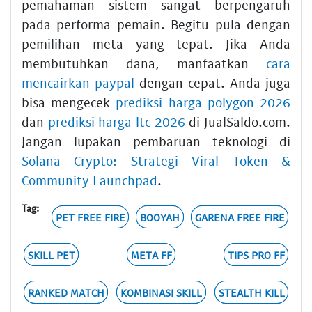
pemahaman sistem sangat berpengaruh
pada performa pemain. Begitu pula dengan
pemilihan meta yang tepat. Jika Anda
membutuhkan dana, manfaatkan
cara
mencairkan paypal
dengan cepat. Anda juga
bisa mengecek
prediksi harga polygon 2026
dan
prediksi harga ltc 2026
di JualSaldo.com.
Jangan lupakan pembaruan teknologi di
Solana Crypto: Strategi Viral Token &
Community Launchpad
.
Tag:
PET FREE FIRE
BOOYAH
GARENA FREE FIRE
SKILL PET
META FF
TIPS PRO FF
RANKED MATCH
KOMBINASI SKILL
STEALTH KILL