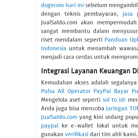
dogecoin hari ini
sebelum mengambil 
dengan teknis pembayaran,
jasa 
JualSaldo.com akan mempermuda
sangat membantu dalam menyusun s
riset mendalam seperti
Panduan Upb
Indonesia
untuk menambah wawasa
menjadi cara cerdas untuk memprom
Integrasi Layanan Keuangan Di
Kemudahan akses adalah segalanya d
Pulsa All Operator PayPal Bayar P
Mengelola aset seperti
sol to idr
meme
Anda juga bisa mencoba
Jaringan TO
JualSaldo.com
yang kini sedang popu
paypal
ke e-wallet lokal untuk menc
gunakan
verifikasi
dari tim ahli kami.