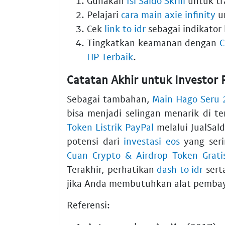
Gunakan
Isi Saldo Skrill
untuk tr
Pelajari
cara main axie infinity
un
Cek
link to idr
sebagai indikator 
Tingkatkan keamanan dengan
C
HP Terbaik
.
Catatan Akhir untuk Investor
Sebagai tambahan,
Main Hago Seru 
bisa menjadi selingan menarik di t
Token Listrik PayPal
melalui JualSal
potensi dari
investasi eos
yang seri
Cuan Crypto & Airdrop Token Grati
Terakhir, perhatikan
dash to idr
sert
jika Anda membutuhkan alat pembay
Referensi: