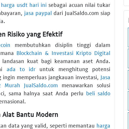
u
harga usdt hari ini
sebagai acuan nilai tukar
embayaran,
jasa paypal
dari JualSaldo.com siap
a.
n Risiko yang Efektif
ecoin
membutuhkan disiplin tinggi dalam
aimana
Blockchain & Investasi Kripto Digital
landasan kuat bagi keamanan aset Anda.
ami
ada to idr
untuk menghitung potensi
g ingin memperluas jangkauan investasi,
Jasa
 Murah JualSaldo.com
menawarkan solusi
unci, sama halnya saat Anda perlu
beli saldo
rnasional.
n Alat Bantu Modern
kan data yang valid, seperti memantau
harga