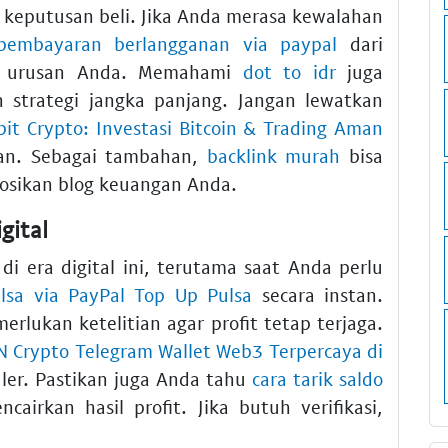
keputusan beli. Jika Anda merasa kewalahan
pembayaran berlangganan via paypal
dari
h urusan Anda. Memahami
dot to idr
juga
trategi jangka panjang. Jangan lewatkan
it Crypto: Investasi Bitcoin & Trading Aman
n. Sebagai tambahan,
backlink murah
bisa
osikan blog keuangan Anda.
gital
i era digital ini, terutama saat Anda perlu
ulsa via PayPal Top Up Pulsa
secara instan.
rlukan ketelitian agar profit tetap terjaga.
N Crypto Telegram Wallet Web3 Terpercaya di
ler. Pastikan juga Anda tahu
cara tarik saldo
airkan hasil profit. Jika butuh verifikasi,