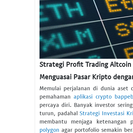
Strategi Profit Trading Altcoin 
Menguasai Pasar Kripto denga
Memulai perjalanan di dunia aset
pemahaman
aplikasi crypto bappeb
percaya diri. Banyak investor serin
turun, padahal
Strategi Investasi K
membantu menjaga ketenangan p
polygon
agar portofolio semakin be