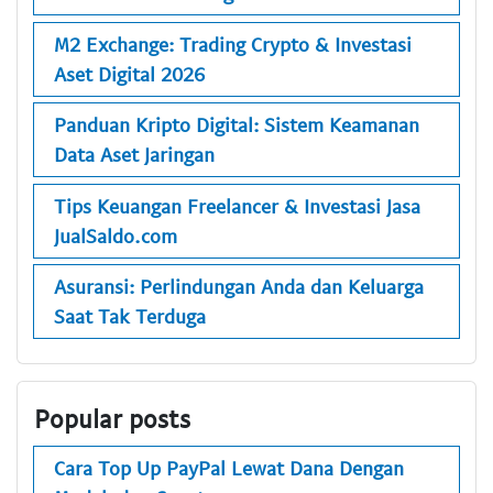
M2 Exchange: Trading Crypto & Investasi
Aset Digital 2026
Panduan Kripto Digital: Sistem Keamanan
Data Aset Jaringan
Tips Keuangan Freelancer & Investasi Jasa
JualSaldo.com
Asuransi: Perlindungan Anda dan Keluarga
Saat Tak Terduga
Popular posts
Cara Top Up PayPal Lewat Dana Dengan