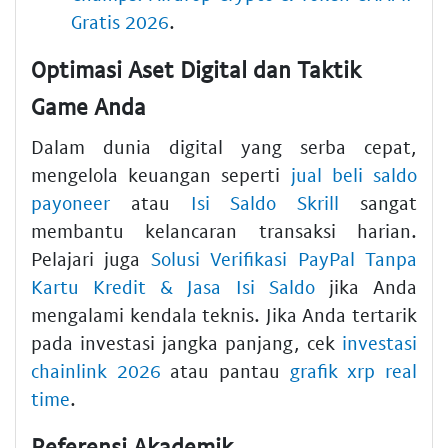
Gratis 2026
.
Optimasi Aset Digital dan Taktik
Game Anda
Dalam dunia digital yang serba cepat,
mengelola keuangan seperti
jual beli saldo
payoneer
atau
Isi Saldo Skrill
sangat
membantu kelancaran transaksi harian.
Pelajari juga
Solusi Verifikasi PayPal Tanpa
Kartu Kredit & Jasa Isi Saldo
jika Anda
mengalami kendala teknis. Jika Anda tertarik
pada investasi jangka panjang, cek
investasi
chainlink 2026
atau pantau
grafik xrp real
time
.
Referensi Akademik