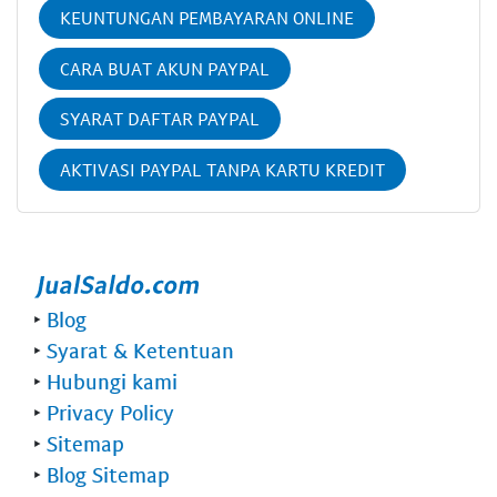
KEUNTUNGAN PEMBAYARAN ONLINE
CARA BUAT AKUN PAYPAL
SYARAT DAFTAR PAYPAL
AKTIVASI PAYPAL TANPA KARTU KREDIT
‣
Blog
‣
Syarat & Ketentuan
‣
Hubungi kami
‣
Privacy Policy
‣
Sitemap
‣
Blog Sitemap