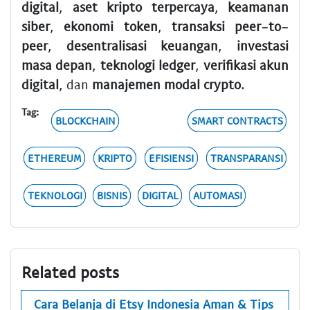
digital
,
aset kripto terpercaya
,
keamanan
siber
,
ekonomi token
,
transaksi peer-to-
peer
,
desentralisasi keuangan
,
investasi
masa depan
,
teknologi ledger
,
verifikasi akun
digital
, dan
manajemen modal crypto
.
Tag:
BLOCKCHAIN
SMART CONTRACTS
ETHEREUM
KRIPTO
EFISIENSI
TRANSPARANSI
TEKNOLOGI
BISNIS
DIGITAL
AUTOMASI
Related posts
Cara Belanja di Etsy Indonesia Aman & Tips