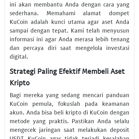
ini akan membantu Anda dengan cara yang
sederhana. Memahami alamat dompet
KuCoin adalah kunci utama agar aset Anda
sampai dengan tepat. Kami telah menyusun
informasi ini agar Anda merasa lebih tenang
dan percaya diri saat mengelola investasi
digital.
Strategi Paling Efektif Membeli Aset
Kripto
Bagi mereka yang sedang mencari panduan
KuCoin pemula, fokuslah pada keamanan
akun. Anda bisa beli kripto di KuCoin dengan
metode yang praktis. Pastikan Anda selalu
mengecek jaringan saat melakukan deposit
USDT KuCoin agar tidak terjadi kesalahan