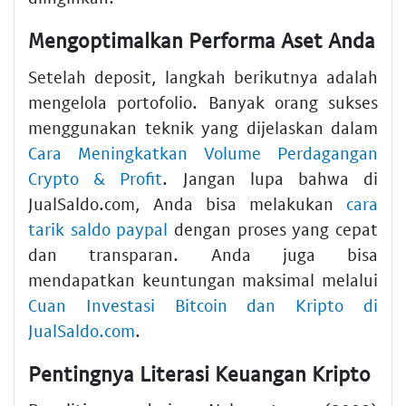
Mengoptimalkan Performa Aset Anda
Setelah deposit, langkah berikutnya adalah
mengelola portofolio. Banyak orang sukses
menggunakan teknik yang dijelaskan dalam
Cara Meningkatkan Volume Perdagangan
Crypto & Profit
. Jangan lupa bahwa di
JualSaldo.com, Anda bisa melakukan
cara
tarik saldo paypal
dengan proses yang cepat
dan transparan. Anda juga bisa
mendapatkan keuntungan maksimal melalui
Cuan Investasi Bitcoin dan Kripto di
JualSaldo.com
.
Pentingnya Literasi Keuangan Kripto