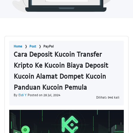
Home
Post
PayPal
Cara Deposit Kucoin Transfer
Kripto Ke Kucoin Biaya Deposit
Kucoin Alamat Dompet Kucoin
Panduan Kucoin Pemula
By
Eldi Y
Posted on 28 Jul, 2024
Dilihat: 946 kali