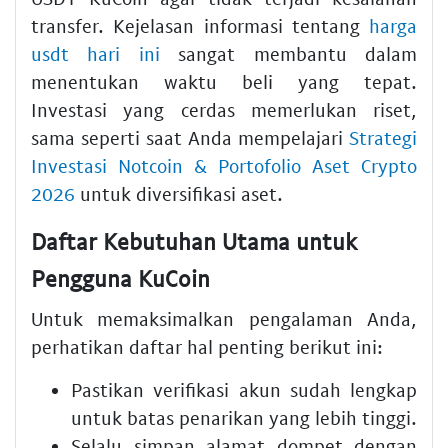
transfer. Kejelasan informasi tentang
harga
usdt hari ini
sangat membantu dalam
menentukan waktu beli yang tepat.
Investasi yang cerdas memerlukan riset,
sama seperti saat Anda mempelajari
Strategi
Investasi Notcoin & Portofolio Aset Crypto
2026
untuk diversifikasi aset.
Daftar Kebutuhan Utama untuk
Pengguna KuCoin
Untuk memaksimalkan pengalaman Anda,
perhatikan daftar hal penting berikut ini:
Pastikan verifikasi akun sudah lengkap
untuk batas penarikan yang lebih tinggi.
Selalu simpan alamat dompet dengan