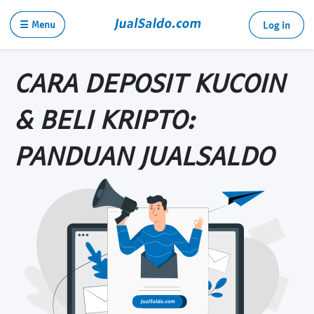
☰ Menu
Log in
CARA DEPOSIT KUCOIN
& BELI KRIPTO:
PANDUAN JUALSALDO