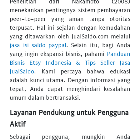
Penelitian dari Nakamoto (2008)
menekankan pentingnya sistem pembayaran
peer-to-peer yang aman tanpa otoritas
terpusat. Hal ini sejalan dengan kemudahan
yang ditawarkan oleh JualSaldo.com melalui
jasa isi saldo paypal
. Selain itu, bagi Anda
yang ingin ekspansi bisnis, pahami
Panduan
Bisnis Etsy Indonesia & Tips Seller Jasa
JualSaldo
. Kami percaya bahwa edukasi
adalah kunci utama. Dengan informasi yang
tepat, Anda dapat menghindari kesalahan
umum dalam bertransaksi.
Layanan Pendukung untuk Pengguna
Aktif
Sebagai pengguna, mungkin Anda