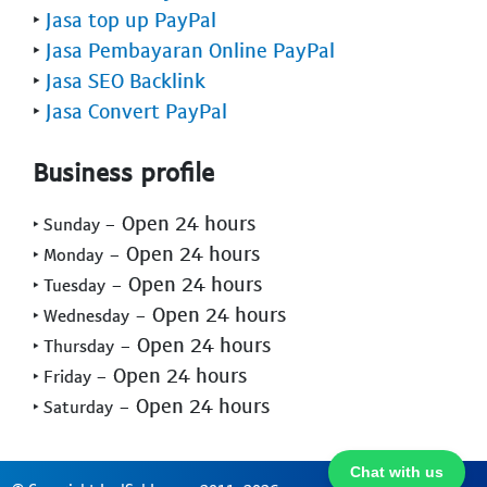
‣
Jasa top up PayPal
‣
Jasa Pembayaran Online PayPal
‣
Jasa SEO Backlink
‣
Jasa Convert PayPal
Business profile
- Open 24 hours
‣ Sunday
- Open 24 hours
‣ Monday
- Open 24 hours
‣ Tuesday
- Open 24 hours
‣ Wednesday
- Open 24 hours
‣ Thursday
- Open 24 hours
‣ Friday
- Open 24 hours
‣ Saturday
Chat with us