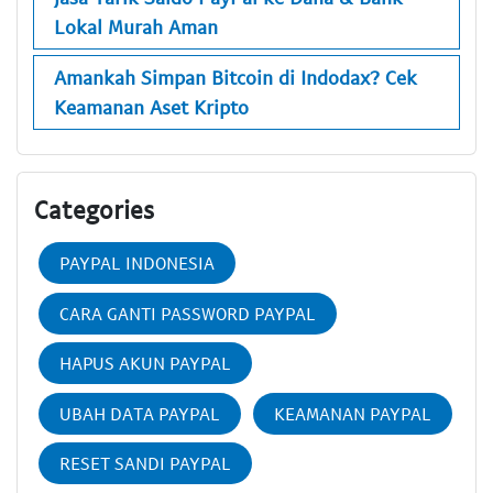
Lokal Murah Aman
Amankah Simpan Bitcoin di Indodax? Cek
Keamanan Aset Kripto
Categories
PAYPAL INDONESIA
CARA GANTI PASSWORD PAYPAL
HAPUS AKUN PAYPAL
UBAH DATA PAYPAL
KEAMANAN PAYPAL
RESET SANDI PAYPAL