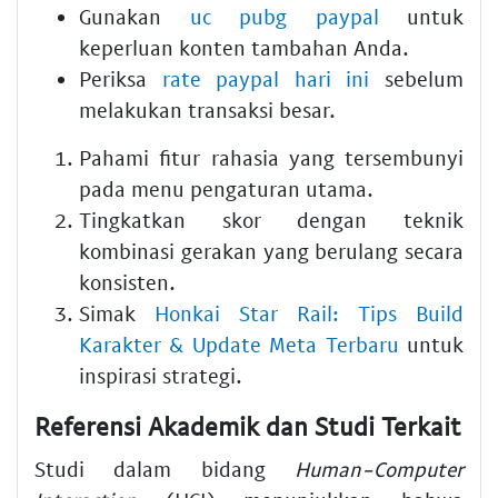
Gunakan
uc pubg paypal
untuk
keperluan konten tambahan Anda.
Periksa
rate paypal hari ini
sebelum
melakukan transaksi besar.
Pahami fitur rahasia yang tersembunyi
pada menu pengaturan utama.
Tingkatkan skor dengan teknik
kombinasi gerakan yang berulang secara
konsisten.
Simak
Honkai Star Rail: Tips Build
Karakter & Update Meta Terbaru
untuk
inspirasi strategi.
Referensi Akademik dan Studi Terkait
Studi dalam bidang
Human-Computer