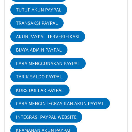
TUTUP AKUN PAYPAL
TRANSAKSI PAYPAL
AKUN PAYPAL TERVERIFIKASI
BIAYA ADMIN PAYPAL
CARA MENGGUNAKAN PAYPAL
TARIK SALDO PAYPAL
KURS DOLLAR PAYPAL
CARA MENGINTEGRASIKAN AKUN PAYPAL
INTEGRASI PAYPAL WEBSITE
KEAMANAN AKUN PAYPAL