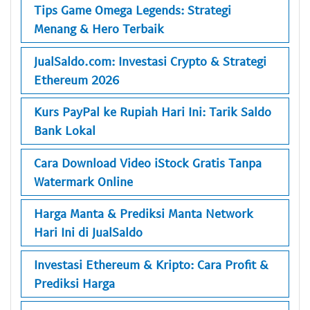
Tips Game Omega Legends: Strategi
Menang & Hero Terbaik
JualSaldo.com: Investasi Crypto & Strategi
Ethereum 2026
Kurs PayPal ke Rupiah Hari Ini: Tarik Saldo
Bank Lokal
Cara Download Video iStock Gratis Tanpa
Watermark Online
Harga Manta & Prediksi Manta Network
Hari Ini di JualSaldo
Investasi Ethereum & Kripto: Cara Profit &
Prediksi Harga