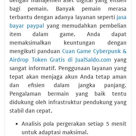
bagi pemain. Banyak pemain merasa
terbantu dengan adanya layanan seperti
jasa
bayar paypal
yang memudahkan pembelian
item dalam game. Anda dapat
memaksimalkan keuntungan dengan
mengikuti panduan
Cuan Game Cyberpunk &
Airdrop Token Gratis di JualSaldo.com
yang
sangat informatif. Penggunaan layanan yang
tepat akan menjaga akun Anda tetap aman
dan efisien dalam jangka panjang.
Pengalaman bermain yang baik tentu
didukung oleh infrastruktur pendukung yang
stabil dan cepat.
Analisis pola pergerakan setiap 5 menit
untuk adaptasi maksimal.