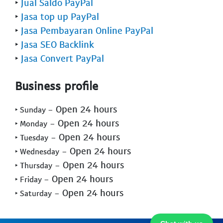
‣
Jual Saldo PayPal
‣
Jasa top up PayPal
‣
Jasa Pembayaran Online PayPal
‣
Jasa SEO Backlink
‣
Jasa Convert PayPal
Business profile
- Open 24 hours
‣ Sunday
- Open 24 hours
‣ Monday
- Open 24 hours
‣ Tuesday
- Open 24 hours
‣ Wednesday
- Open 24 hours
‣ Thursday
- Open 24 hours
‣ Friday
- Open 24 hours
‣ Saturday