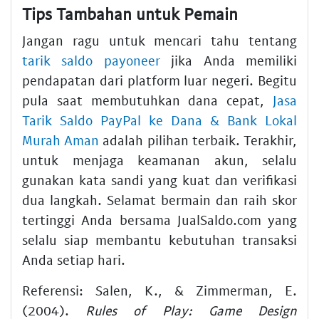
Tips Tambahan untuk Pemain
Jangan ragu untuk mencari tahu tentang
tarik saldo payoneer
jika Anda memiliki
pendapatan dari platform luar negeri. Begitu
pula saat membutuhkan dana cepat,
Jasa
Tarik Saldo PayPal ke Dana & Bank Lokal
Murah Aman
adalah pilihan terbaik. Terakhir,
untuk menjaga keamanan akun, selalu
gunakan kata sandi yang kuat dan verifikasi
dua langkah. Selamat bermain dan raih skor
tertinggi Anda bersama JualSaldo.com yang
selalu siap membantu kebutuhan transaksi
Anda setiap hari.
Referensi: Salen, K., & Zimmerman, E.
(2004).
Rules of Play: Game Design