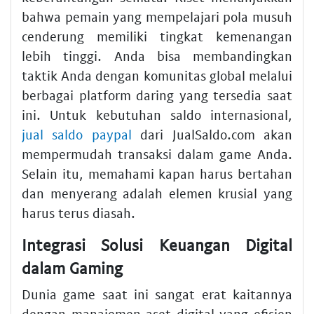
bahwa pemain yang mempelajari pola musuh
cenderung memiliki tingkat kemenangan
lebih tinggi. Anda bisa membandingkan
taktik Anda dengan komunitas global melalui
berbagai platform daring yang tersedia saat
ini. Untuk kebutuhan saldo internasional,
jual saldo paypal
dari JualSaldo.com akan
mempermudah transaksi dalam game Anda.
Selain itu, memahami kapan harus bertahan
dan menyerang adalah elemen krusial yang
harus terus diasah.
Integrasi Solusi Keuangan Digital
dalam Gaming
Dunia game saat ini sangat erat kaitannya
dengan manajemen aset digital yang efisien