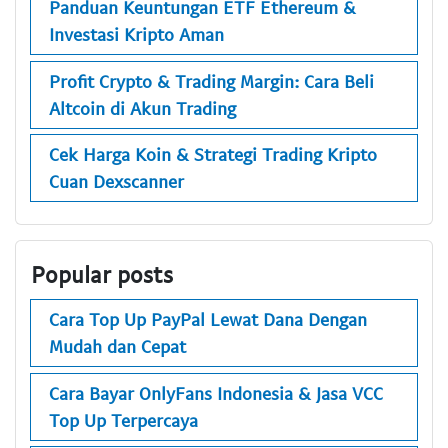
Panduan Keuntungan ETF Ethereum &
Investasi Kripto Aman
Profit Crypto & Trading Margin: Cara Beli
Altcoin di Akun Trading
Cek Harga Koin & Strategi Trading Kripto
Cuan Dexscanner
Popular posts
Cara Top Up PayPal Lewat Dana Dengan
Mudah dan Cepat
Cara Bayar OnlyFans Indonesia & Jasa VCC
Top Up Terpercaya