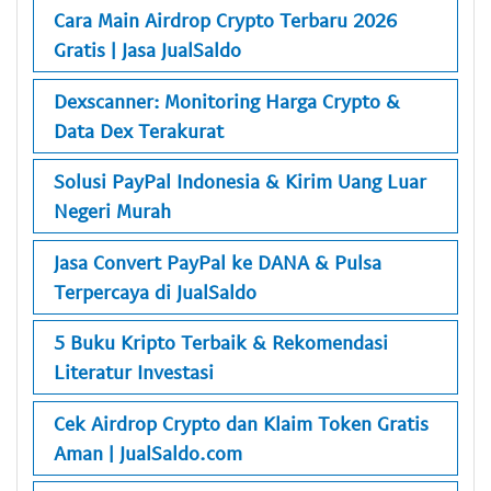
Cara Main Airdrop Crypto Terbaru 2026
Gratis | Jasa JualSaldo
Dexscanner: Monitoring Harga Crypto &
Data Dex Terakurat
Solusi PayPal Indonesia & Kirim Uang Luar
Negeri Murah
Jasa Convert PayPal ke DANA & Pulsa
Terpercaya di JualSaldo
5 Buku Kripto Terbaik & Rekomendasi
Literatur Investasi
Cek Airdrop Crypto dan Klaim Token Gratis
Aman | JualSaldo.com