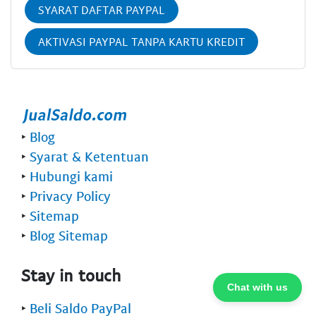
SYARAT DAFTAR PAYPAL
AKTIVASI PAYPAL TANPA KARTU KREDIT
‣
Blog
‣
Syarat & Ketentuan
‣
Hubungi kami
‣
Privacy Policy
‣
Sitemap
‣
Blog Sitemap
Stay in touch
Chat with us
‣
Beli Saldo PayPal