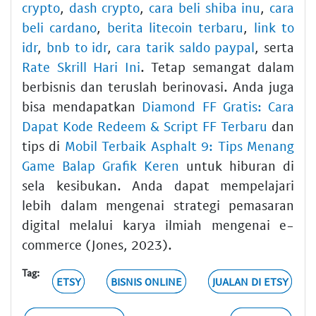
crypto
,
dash crypto
,
cara beli shiba inu
,
cara
beli cardano
,
berita litecoin terbaru
,
link to
idr
,
bnb to idr
,
cara tarik saldo paypal
, serta
Rate Skrill Hari Ini
. Tetap semangat dalam
berbisnis dan teruslah berinovasi. Anda juga
bisa mendapatkan
Diamond FF Gratis: Cara
Dapat Kode Redeem & Script FF Terbaru
dan
tips di
Mobil Terbaik Asphalt 9: Tips Menang
Game Balap Grafik Keren
untuk hiburan di
sela kesibukan. Anda dapat mempelajari
lebih dalam mengenai strategi pemasaran
digital melalui karya ilmiah mengenai e-
commerce (Jones, 2023).
Tag:
ETSY
BISNIS ONLINE
JUALAN DI ETSY