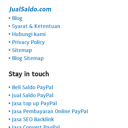
‣
Blog
‣
Syarat & Ketentuan
‣
Hubungi kami
‣
Privacy Policy
‣
Sitemap
‣
Blog Sitemap
Stay in touch
‣
Beli Saldo PayPal
‣
Jual Saldo PayPal
‣
Jasa top up PayPal
‣
Jasa Pembayaran Online PayPal
‣
Jasa SEO Backlink
‣
Jasa Convert PayPal