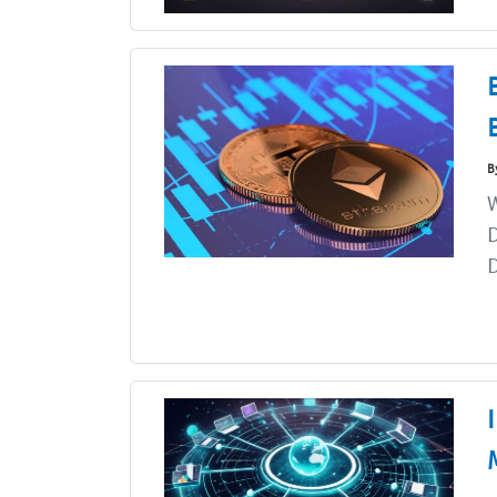
B
W
D
D