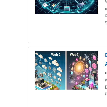
B
i
c
e
B
W
B
C