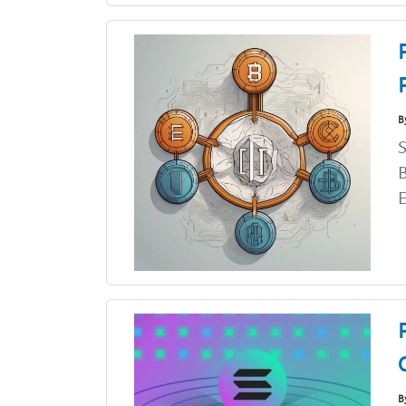
B
S
B
E
B