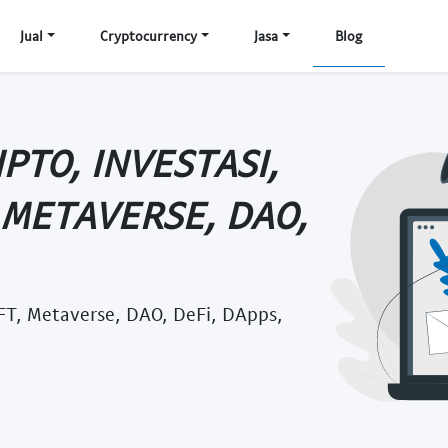
Jual
Cryptocurrency
Jasa
Blog
PTO, INVESTASI,
 METAVERSE, DAO,
NFT, Metaverse, DAO, DeFi, DApps,