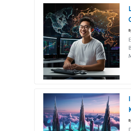
B
E
B
M
B
D