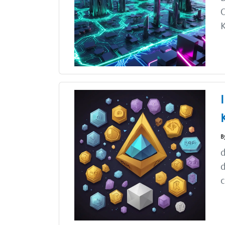
C
K
B
d
d
c