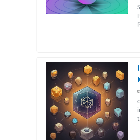
S
P
B
c
i