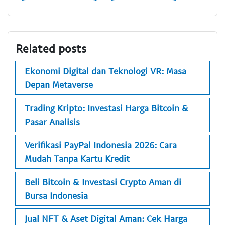
Related posts
Ekonomi Digital dan Teknologi VR: Masa
Depan Metaverse
Trading Kripto: Investasi Harga Bitcoin &
Pasar Analisis
Verifikasi PayPal Indonesia 2026: Cara
Mudah Tanpa Kartu Kredit
Beli Bitcoin & Investasi Crypto Aman di
Bursa Indonesia
Jual NFT & Aset Digital Aman: Cek Harga