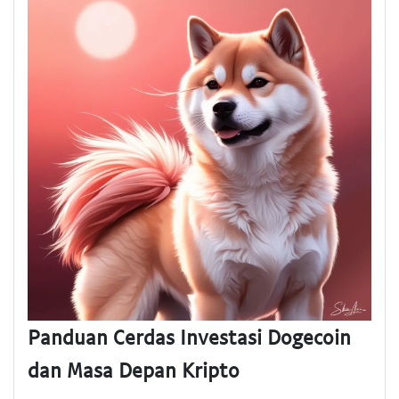
Panduan Cerdas Investasi Dogecoin
dan Masa Depan Kripto