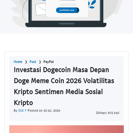
Home
Post
PayPal
Investasi Dogecoin Masa Depan
Doge Meme Coin 2026 Volatilitas
Kripto Sentimen Media Sosial
Kripto
By
Eldi Y
Posted on 10 Jul, 2024
Dilihat: 972 kali