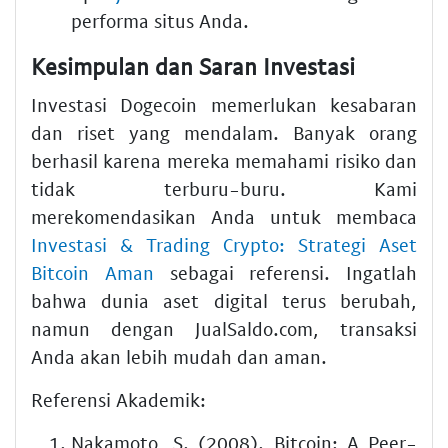
performa situs Anda.
Kesimpulan dan Saran Investasi
Investasi Dogecoin memerlukan kesabaran
dan riset yang mendalam. Banyak orang
berhasil karena mereka memahami risiko dan
tidak terburu-buru. Kami
merekomendasikan Anda untuk membaca
Investasi & Trading Crypto: Strategi Aset
Bitcoin Aman
sebagai referensi. Ingatlah
bahwa dunia aset digital terus berubah,
namun dengan JualSaldo.com, transaksi
Anda akan lebih mudah dan aman.
Referensi Akademik:
Nakamoto, S. (2008). Bitcoin: A Peer-