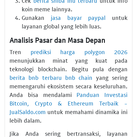
Cek
berita shiba inu terbaru
untuk info
koin meme lainnya.
Gunakan
jasa bayar paypal
untuk
layanan global yang lebih luas.
Analisis Pasar dan Masa Depan
Tren
prediksi harga polygon 2026
menunjukkan minat yang kuat pada
teknologi blockchain. Begitu pula dengan
berita bnb terbaru bnb chain
yang sering
memengaruhi ekosistem secara keseluruhan.
Anda bisa mendalami
Panduan Investasi
Bitcoin, Crypto & Ethereum Terbaik -
JualSaldo.com
untuk memahami dinamika ini
lebih dalam.
Jika Anda sering bertransaksi, layanan