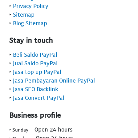
‣
Privacy Policy
‣
Sitemap
‣
Blog Sitemap
Stay in touch
‣
Beli Saldo PayPal
‣
Jual Saldo PayPal
‣
Jasa top up PayPal
‣
Jasa Pembayaran Online PayPal
‣
Jasa SEO Backlink
‣
Jasa Convert PayPal
Business profile
- Open 24 hours
‣ Sunday
- Open 24 hours