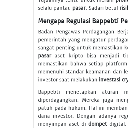
selalu pantau
pasar
. Sadari betul
risi
Mengapa Regulasi Bappebti Pen
Badan Pengawas Perdagangan Berja
pemerintah yang mengatur perdagan
sangat penting untuk memastikan ke
pasar
aset kripto bisa menjadi ti
memastikan bahwa setiap platfor
memenuhi standar keamanan dan leg
investor saat melakukan
investasi cr
Bappebti menetapkan aturan m
diperdagangkan. Mereka juga meng
patuh pada hukum. Hal ini membant
dana investor. Dengan adanya regul
menyimpan aset di
dompet
digital