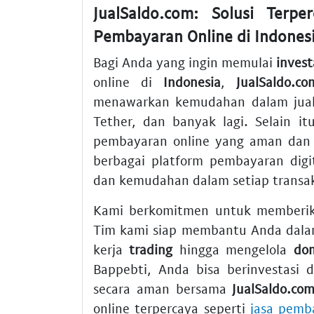
JualSaldo.com: Solusi Terp
Pembayaran Online di Indones
Bagi Anda yang ingin memulai
invest
online di
Indonesia
,
JualSaldo.co
menawarkan kemudahan dalam jual 
Tether, dan banyak lagi. Selain it
pembayaran online yang aman dan e
berbagai platform pembayaran dig
dan kemudahan dalam setiap transak
Kami berkomitmen untuk memberika
Tim kami siap membantu Anda dalam
kerja
trading
hingga mengelola
do
Bappebti, Anda bisa berinvestasi
secara aman bersama
JualSaldo.co
online terpercaya seperti
jasa pemba