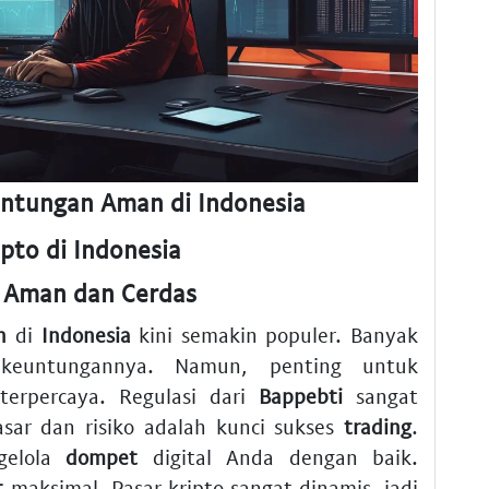
euntungan Aman di Indonesia
pto di Indonesia
n Aman dan Cerdas
n
di
Indonesia
kini semakin populer. Banyak
 keuntungannya. Namun, penting untuk
erpercaya. Regulasi dari
Bappebti
sangat
sar dan risiko adalah kunci sukses
trading
.
gelola
dompet
digital Anda dengan baik.
t
maksimal. Pasar kripto sangat dinamis, jadi