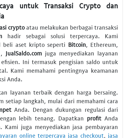
ercaya untuk Transaksi Crypto dan
ia
asi crypto
atau melakukan berbagai transaksi
m
hadir sebagai solusi terpercaya. Kami
beli aset kripto seperti
Bitcoin
, Ethereum,
u,
JualSaldo.com
juga menyediakan layanan
fisien. Ini termasuk pengisian saldo untuk
ital. Kami memahami pentingnya keamanan
si Anda.
n layanan terbaik dengan harga bersaing.
 setiap langkah, mulai dari memahami cara
mpet
Anda. Dengan dukungan regulasi dari
 dengan lebih tenang. Dapatkan
profit
Anda
m
. Kami juga menyediakan jasa pembayaran
yaran online terpercaya jasa checkout
,
jasa