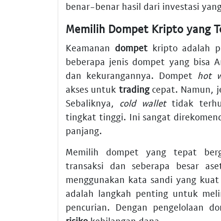
benar-benar hasil dari investasi yang
Memilih Dompet Kripto yang 
Keamanan
dompet
kripto adalah p
beberapa jenis dompet yang bisa A
dan kekurangannya. Dompet
hot w
akses untuk
trading
cepat. Namun, je
Sebaliknya,
cold wallet
tidak terh
tingkat tinggi. Ini sangat direkom
panjang.
Memilih dompet yang tepat ber
transaksi dan seberapa besar ase
menggunakan kata sandi yang kuat d
adalah langkah penting untuk mel
pencurian. Dengan pengelolaan d
risiko
kehilangan dana.