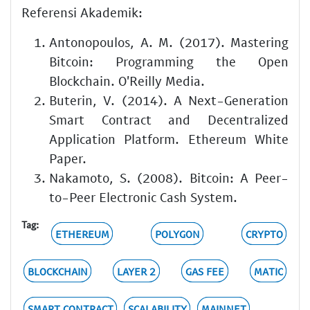
Referensi Akademik:
Antonopoulos, A. M. (2017). Mastering
Bitcoin: Programming the Open
Blockchain. O'Reilly Media.
Buterin, V. (2014). A Next-Generation
Smart Contract and Decentralized
Application Platform. Ethereum White
Paper.
Nakamoto, S. (2008). Bitcoin: A Peer-
to-Peer Electronic Cash System.
Tag:
ETHEREUM
POLYGON
CRYPTO
BLOCKCHAIN
LAYER 2
GAS FEE
MATIC
SMART CONTRACT
SCALABILITY
MAINNET