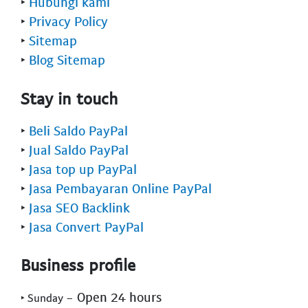
‣
Hubungi kami
‣
Privacy Policy
‣
Sitemap
‣
Blog Sitemap
Stay in touch
‣
Beli Saldo PayPal
‣
Jual Saldo PayPal
‣
Jasa top up PayPal
‣
Jasa Pembayaran Online PayPal
‣
Jasa SEO Backlink
‣
Jasa Convert PayPal
Business profile
- Open 24 hours
‣ Sunday