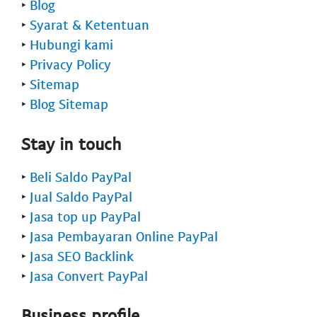
‣
Blog
‣
Syarat & Ketentuan
‣
Hubungi kami
‣
Privacy Policy
‣
Sitemap
‣
Blog Sitemap
Stay in touch
‣
Beli Saldo PayPal
‣
Jual Saldo PayPal
‣
Jasa top up PayPal
‣
Jasa Pembayaran Online PayPal
‣
Jasa SEO Backlink
‣
Jasa Convert PayPal
Business profile