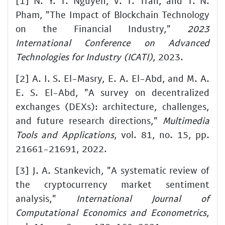
[1] N. Y. T. Nguyen, V. T. Tran, and T. N.
Pham, "The Impact of Blockchain Technology
on the Financial Industry,"
2023
International Conference on Advanced
Technologies for Industry (ICATI)
, 2023.
[2] A. I. S. El-Masry, E. A. El-Abd, and M. A.
E. S. El-Abd, "A survey on decentralized
exchanges (DEXs): architecture, challenges,
and future research directions,"
Multimedia
Tools and Applications
, vol. 81, no. 15, pp.
21661-21691, 2022.
[3] J. A. Stankevich, "A systematic review of
the cryptocurrency market sentiment
analysis,"
International Journal of
Computational Economics and Econometrics
,