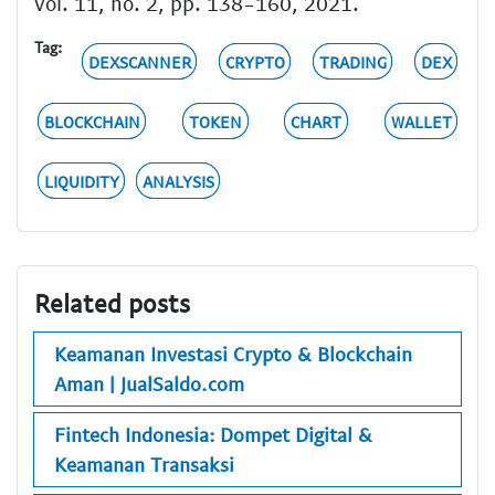
vol. 11, no. 2, pp. 138-160, 2021.
Tag:
DEXSCANNER
CRYPTO
TRADING
DEX
BLOCKCHAIN
TOKEN
CHART
WALLET
LIQUIDITY
ANALYSIS
Related posts
Keamanan Investasi Crypto & Blockchain
Aman | JualSaldo.com
Fintech Indonesia: Dompet Digital &
Keamanan Transaksi