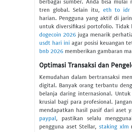
berbagai sumber. Anda bisa mulai 
tren global. Selain itu,
eth to idr
harian. Pengguna yang aktif di jar
untuk diversifikasi portofolio. Tidak
dogecoin 2026
juga menarik perhati
usdt hari ini
agar posisi keuangan te
bnb 2026
memberikan gambaran masa
Optimasi Transaksi dan Pengelo
Kemudahan dalam bertransaksi menj
digital. Banyak orang terbantu de
belanja daring internasional. Untu
krusial bagi para profesional. Jang
mendapatkan hasil pasif dari aset 
paypal
, pastikan selalu menggun
pengguna aset Stellar,
staking xlm
m