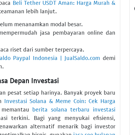
mbaca
Beli Tether USDT Aman: Harga Murah &
eamanan lebih lanjut.
elum menanamkan modal besar.
mempermudah
jasa pembayaran online
dan
a riset dari sumber terpercaya.
aldo Paypal Indonesia | JualSaldo.com
demi
n.
sa Depan Investasi
n pesat setiap harinya. Banyak proyek baru
am
Investasi Solana & Meme Coin: Cek Harga
a memantau
berita solana terbaru investasi
i terkini. Bagi yang menyukai efisiensi,
nawarkan alternatif menarik bagi investor
goptimalkan bisnis, gunakan
jasa seo bulanan