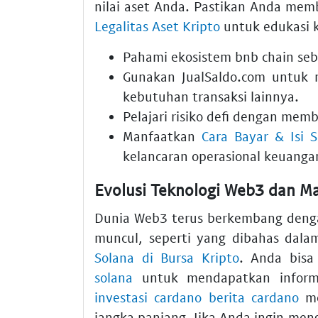
nilai aset Anda. Pastikan Anda me
Legalitas Aset Kripto
untuk edukasi k
Pahami ekosistem
bnb chain
seb
Gunakan
JualSaldo.com
untuk 
kebutuhan transaksi lainnya.
Pelajari risiko
defi
dengan membac
Manfaatkan
Cara Bayar & Isi S
kelancaran operasional keuanga
Evolusi Teknologi Web3 dan Ma
Dunia Web3 terus berkembang denga
muncul, seperti yang dibahas dal
Solana di Bursa Kripto
. Anda bis
solana
untuk mendapatkan informas
investasi cardano berita cardano
me
jangka panjang. Jika Anda ingin men