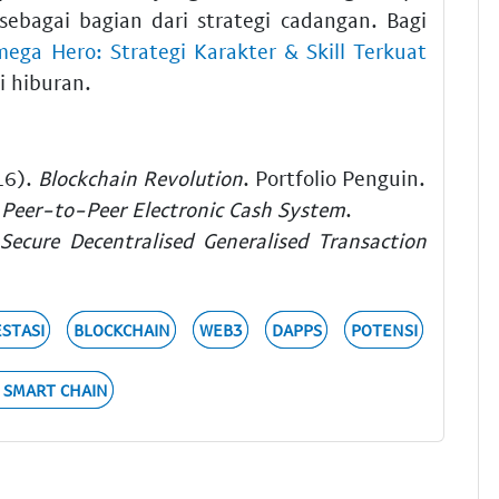
ebagai bagian dari strategi cadangan. Bagi
ega Hero: Strategi Karakter & Skill Terkuat
i hiburan.
16).
Blockchain Revolution
. Portfolio Penguin.
A Peer-to-Peer Electronic Cash System
.
Secure Decentralised Generalised Transaction
ESTASI
BLOCKCHAIN
WEB3
DAPPS
POTENSI
 SMART CHAIN