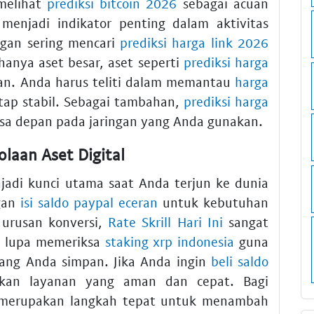
melihat
prediksi bitcoin 2026
sebagai acuan
menjadi indikator penting dalam aktivitas
ingan sering mencari
prediksi harga link 2026
 hanya aset besar, aset seperti
prediksi harga
an. Anda harus teliti dalam memantau
harga
tap stabil. Sebagai tambahan,
prediksi harga
 depan pada jaringan yang Anda gunakan.
laan Aset Digital
adi kunci utama saat Anda terjun ke dunia
ngan
isi saldo paypal eceran
untuk kebutuhan
k urusan konversi,
Rate Skrill Hari Ini
sangat
an lupa memeriksa
staking xrp indonesia
guna
yang Anda simpan. Jika Anda ingin
beli saldo
akan layanan yang aman dan cepat. Bagi
erupakan langkah tepat untuk menambah