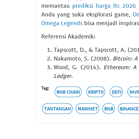
memantau
prediksi harga ltc 2026
s
Anda yang suka eksplorasi game,
Om
Omega Legends
bisa menjadi inspiras
Referensi Akademik:
Tapscott, D., & Tapscott, A. (20
Nakamoto, S. (2008).
Bitcoin: 
Wood, G. (2014).
Ethereum: A 
Ledger
.
Tag:
BNB CHAIN
KRIPTO
DEFI
INV
TANTANGAN
MAINNET
BNB
BINANCE