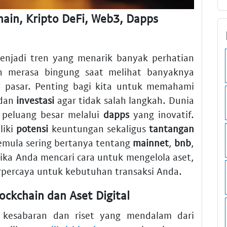
ain, Kripto DeFi, Web3, Dapps
menjadi tren yang menarik banyak perhatian
 merasa bingung saat melihat banyaknya
 di pasar. Penting bagi kita untuk memahami
 dan
investasi
agar tidak salah langkah. Dunia
peluang besar melalui
dapps
yang inovatif.
liki
potensi
keuntungan sekaligus
tantangan
pemula sering bertanya tentang
mainnet
,
bnb
,
 Jika Anda mencari cara untuk mengelola aset,
erpercaya untuk kebutuhan transaksi Anda.
lockchain dan Aset Digital
kesabaran dan riset yang mendalam dari