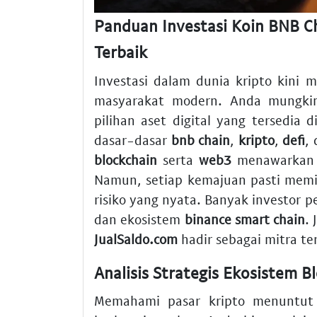
Panduan Investasi Koin BNB Ch
Terbaik
Investasi dalam dunia kripto kini 
masyarakat modern. Anda mungkin
pilihan aset digital yang tersedia
dasar-dasar
bnb chain
,
kripto
,
defi
,
blockchain
serta
web3
menawarkan 
Namun, setiap kemajuan pasti memi
risiko yang nyata. Banyak investor 
dan ekosistem
binance smart chain
.
JualSaldo.com
hadir sebagai mitra t
Analisis Strategis Ekosistem B
Memahami pasar kripto menuntut 