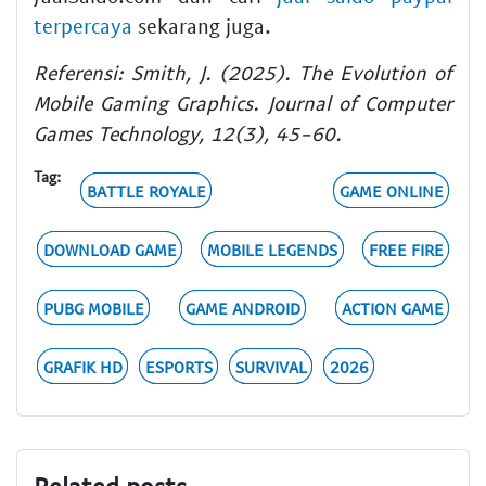
terpercaya
sekarang juga.
Referensi: Smith, J. (2025). The Evolution of
Mobile Gaming Graphics. Journal of Computer
Games Technology, 12(3), 45-60.
Tag:
BATTLE ROYALE
GAME ONLINE
DOWNLOAD GAME
MOBILE LEGENDS
FREE FIRE
PUBG MOBILE
GAME ANDROID
ACTION GAME
GRAFIK HD
ESPORTS
SURVIVAL
2026