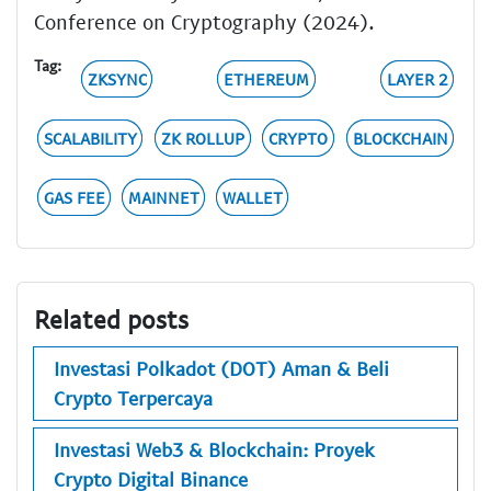
Conference on Cryptography (2024).
Tag:
ZKSYNC
ETHEREUM
LAYER 2
SCALABILITY
ZK ROLLUP
CRYPTO
BLOCKCHAIN
GAS FEE
MAINNET
WALLET
Related posts
Investasi Polkadot (DOT) Aman & Beli
Crypto Terpercaya
Investasi Web3 & Blockchain: Proyek
Crypto Digital Binance