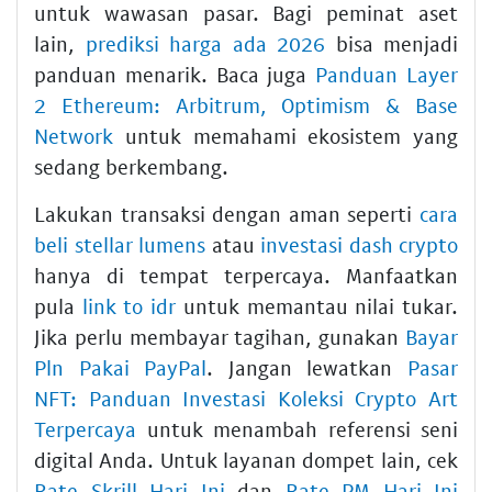
untuk wawasan pasar. Bagi peminat aset
lain,
prediksi harga ada 2026
bisa menjadi
panduan menarik. Baca juga
Panduan Layer
2 Ethereum: Arbitrum, Optimism & Base
Network
untuk memahami ekosistem yang
sedang berkembang.
Lakukan transaksi dengan aman seperti
cara
beli stellar lumens
atau
investasi dash crypto
hanya di tempat terpercaya. Manfaatkan
pula
link to idr
untuk memantau nilai tukar.
Jika perlu membayar tagihan, gunakan
Bayar
Pln Pakai PayPal
. Jangan lewatkan
Pasar
NFT: Panduan Investasi Koleksi Crypto Art
Terpercaya
untuk menambah referensi seni
digital Anda. Untuk layanan dompet lain, cek
Rate Skrill Hari Ini
dan
Rate PM Hari Ini