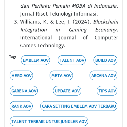
dan Perilaku Pemain MOBA di Indonesia
.
Jurnal Riset Teknologi Informasi.
Williams, K. & Lee, J. (2024).
Blockchain
Integration in Gaming Economy
.
International Journal of Computer
Games Technology.
Tag:
EMBLEM AOV
TALENT AOV
BUILD AOV
HERO AOV
META AOV
ARCANA AOV
GARENA AOV
UPDATE AOV
TIPS AOV
RANK AOV
CARA SETTING EMBLEM AOV TERBARU
TALENT TERBAIK UNTUK JUNGLER AOV