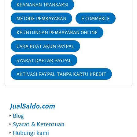
KEAMANAN TRANSAKSI
METODE PEMBAYARAN
E COMMERCE
KEUNTUNGAN PEMBAYARAN ONLINE
CARA BUAT AKUN PAYPAL
SYARAT DAFTAR PAYPAL
AKTIVASI PAYPAL TANPA KARTU KREDIT
‣
Blog
‣
Syarat & Ketentuan
‣
Hubungi kami