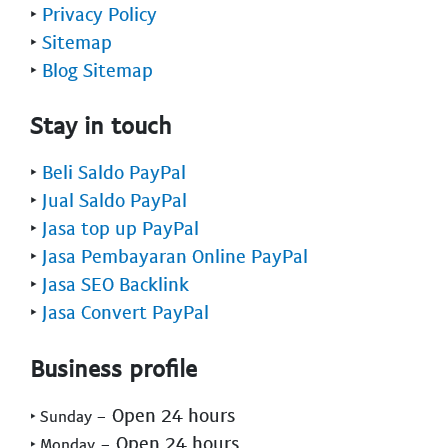
‣
Privacy Policy
‣
Sitemap
‣
Blog Sitemap
Stay in touch
‣
Beli Saldo PayPal
‣
Jual Saldo PayPal
‣
Jasa top up PayPal
‣
Jasa Pembayaran Online PayPal
‣
Jasa SEO Backlink
‣
Jasa Convert PayPal
Business profile
- Open 24 hours
‣ Sunday
- Open 24 hours
‣ Monday