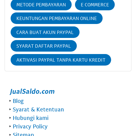
METODE PEMBAYARAN
E COMMERCE
KEUNTUNGAN PEMBAYARAN ONLINE
CARA BUAT AKUN PAYPAL
SYARAT DAFTAR PAYPAL
AKTIVASI PAYPAL TANPA KARTU KREDIT
‣
Blog
‣
Syarat & Ketentuan
‣
Hubungi kami
‣
Privacy Policy
‣
Sitemap