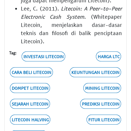
juga dapat mempengaruhi Litecoin).
Lee, C. (2011).
Litecoin: A Peer-to-Peer
Electronic Cash System
. (Whitepaper
Litecoin, menjelaskan dasar-dasar
teknis dan filosofi di balik penciptaan
Litecoin).
Tag:
INVESTASI LITECOIN
HARGA LTC
CARA BELI LITECOIN
KEUNTUNGAN LITECOIN
DOMPET LITECOIN
MINING LITECOIN
SEJARAH LITECOIN
PREDIKSI LITECOIN
LITECOIN HALVING
FITUR LITECOIN