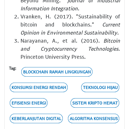
Beyond Mining."
Journal of Industrial
Information Integration
.
Vranken, H. (2017). "Sustainability of
bitcoin and blockchains."
Current
Opinion in Environmental Sustainability
.
Narayanan, A., et al. (2016).
Bitcoin
and Cryptocurrency Technologies
.
Princeton University Press.
Tag:
BLOCKCHAIN RAMAH LINGKUNGAN
KONSUMSI ENERGI RENDAH
TEKNOLOGI HIJAU
EFISIENSI ENERGI
SISTEM KRIPTO HEMAT
KEBERLANJUTAN DIGITAL
ALGORITMA KONSENSUS