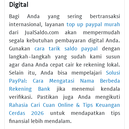
Digital
Bagi Anda yang sering bertransaksi
internasional, layanan
top up paypal murah
dari JualSaldo.com akan mempermudah
segala kebutuhan pembayaran digital Anda.
Gunakan
cara tarik saldo paypal
dengan
langkah-langkah yang sudah kami susun
agar dana Anda cepat cair ke rekening lokal.
Selain itu, Anda bisa mempelajari
Solusi
PayPal: Cara Mengatasi Nama Berbeda
Rekening Bank
jika menemui kendala
verifikasi. Pastikan juga Anda mengikuti
Rahasia Cari Cuan Online & Tips Keuangan
Cerdas 2026
untuk mendapatkan tips
finansial lebih mendalam.