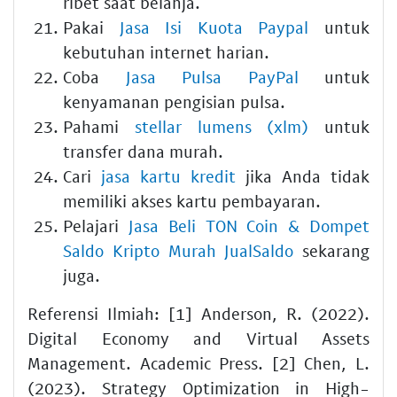
ribet saat belanja.
Pakai
Jasa Isi Kuota Paypal
untuk
kebutuhan internet harian.
Coba
Jasa Pulsa PayPal
untuk
kenyamanan pengisian pulsa.
Pahami
stellar lumens (xlm)
untuk
transfer dana murah.
Cari
jasa kartu kredit
jika Anda tidak
memiliki akses kartu pembayaran.
Pelajari
Jasa Beli TON Coin & Dompet
Saldo Kripto Murah JualSaldo
sekarang
juga.
Referensi Ilmiah: [1] Anderson, R. (2022).
Digital Economy and Virtual Assets
Management. Academic Press. [2] Chen, L.
(2023). Strategy Optimization in High-