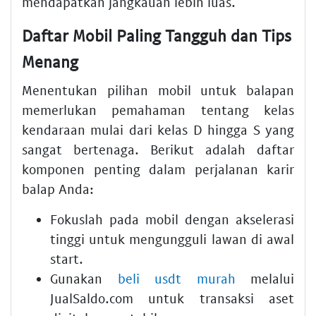
mendapatkan jangkauan lebih luas.
Daftar Mobil Paling Tangguh dan Tips
Menang
Menentukan pilihan mobil untuk balapan
memerlukan pemahaman tentang kelas
kendaraan mulai dari kelas D hingga S yang
sangat bertenaga. Berikut adalah daftar
komponen penting dalam perjalanan karir
balap Anda:
Fokuslah pada mobil dengan akselerasi
tinggi untuk mengungguli lawan di awal
start.
Gunakan
beli usdt murah
melalui
JualSaldo.com untuk transaksi aset