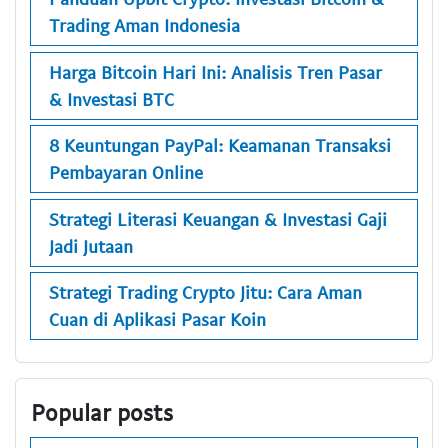
Trading Aman Indonesia
Harga Bitcoin Hari Ini: Analisis Tren Pasar
& Investasi BTC
8 Keuntungan PayPal: Keamanan Transaksi
Pembayaran Online
Strategi Literasi Keuangan & Investasi Gaji
Jadi Jutaan
Strategi Trading Crypto Jitu: Cara Aman
Cuan di Aplikasi Pasar Koin
Popular posts