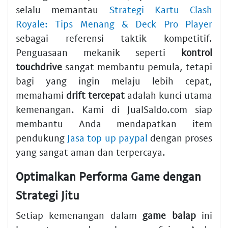
selalu memantau
Strategi Kartu Clash
Royale: Tips Menang & Deck Pro Player
sebagai referensi taktik kompetitif.
Penguasaan mekanik seperti
kontrol
touchdrive
sangat membantu pemula, tetapi
bagi yang ingin melaju lebih cepat,
memahami
drift tercepat
adalah kunci utama
kemenangan. Kami di JualSaldo.com siap
membantu Anda mendapatkan item
pendukung
Jasa top up paypal
dengan proses
yang sangat aman dan terpercaya.
Optimalkan Performa Game dengan
Strategi Jitu
Setiap kemenangan dalam
game balap
ini