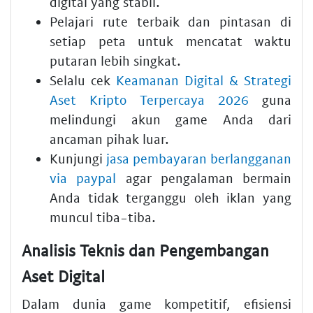
digital yang stabil.
Pelajari rute terbaik dan pintasan di
setiap peta untuk mencatat waktu
putaran lebih singkat.
Selalu cek
Keamanan Digital & Strategi
Aset Kripto Terpercaya 2026
guna
melindungi akun game Anda dari
ancaman pihak luar.
Kunjungi
jasa pembayaran berlangganan
via paypal
agar pengalaman bermain
Anda tidak terganggu oleh iklan yang
muncul tiba-tiba.
Analisis Teknis dan Pengembangan
Aset Digital
Dalam dunia game kompetitif, efisiensi