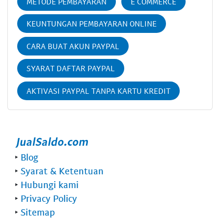
METODE PEMBAYARAN
E COMMERCE
KEUNTUNGAN PEMBAYARAN ONLINE
CARA BUAT AKUN PAYPAL
SYARAT DAFTAR PAYPAL
AKTIVASI PAYPAL TANPA KARTU KREDIT
‣
Blog
‣
Syarat & Ketentuan
‣
Hubungi kami
‣
Privacy Policy
‣
Sitemap