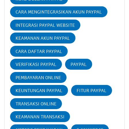
CARA MENGINTEGRASIKAN AKUN PAYPAL
INTEGRASI PAYPAL WEBSITE
KEAMANAN AKUN PAYPAL
CARA DAFTAR PAYPAL
VERIFIKASI PAYPAL
PAYPAL
PEMBAYARAN ONLINE
KEUNTUNGAN PAYPAL
FITUR PAYPAL
TRANSAKSI ONLINE
KEAMANAN TRANSAKSI