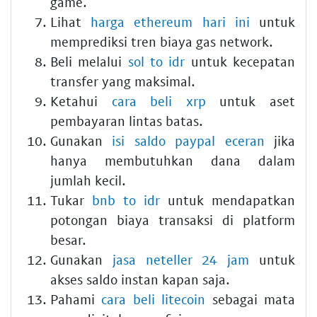
game.
Lihat
harga ethereum hari ini
untuk
memprediksi tren biaya gas network.
Beli melalui
sol to idr
untuk kecepatan
transfer yang maksimal.
Ketahui
cara beli xrp
untuk aset
pembayaran lintas batas.
Gunakan
isi saldo paypal eceran
jika
hanya membutuhkan dana dalam
jumlah kecil.
Tukar
bnb to idr
untuk mendapatkan
potongan biaya transaksi di platform
besar.
Gunakan
jasa neteller 24 jam
untuk
akses saldo instan kapan saja.
Pahami
cara beli litecoin
sebagai mata