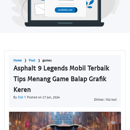
Home
Post
games
Asphalt 9 Legends Mobil Terbaik
Tips Menang Game Balap Grafik
Keren
By
Eldi Y
Posted on 17 Jun, 2024
Dilihat: 702 kali