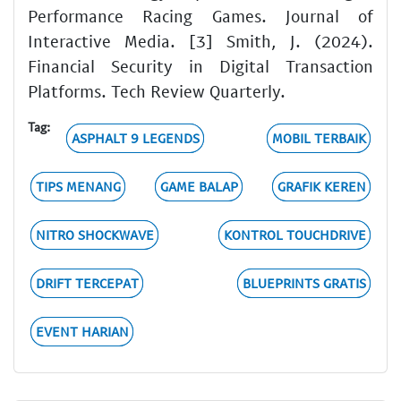
Performance Racing Games. Journal of
Interactive Media. [3] Smith, J. (2024).
Financial Security in Digital Transaction
Platforms. Tech Review Quarterly.
Tag:
ASPHALT 9 LEGENDS
MOBIL TERBAIK
TIPS MENANG
GAME BALAP
GRAFIK KEREN
NITRO SHOCKWAVE
KONTROL TOUCHDRIVE
DRIFT TERCEPAT
BLUEPRINTS GRATIS
EVENT HARIAN