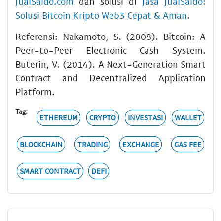
JualSaldo.com
dan solusi di
Jasa JualSaldo:
Solusi Bitcoin Kripto Web3 Cepat & Aman
.
Referensi: Nakamoto, S. (2008). Bitcoin: A
Peer-to-Peer Electronic Cash System.
Buterin, V. (2014). A Next-Generation Smart
Contract and Decentralized Application
Platform.
Tag:
ETHEREUM
CRYPTO
INVESTASI
WALLET
BLOCKCHAIN
TRADING
EXCHANGE
GAS FEE
SMART CONTRACT
DEFI