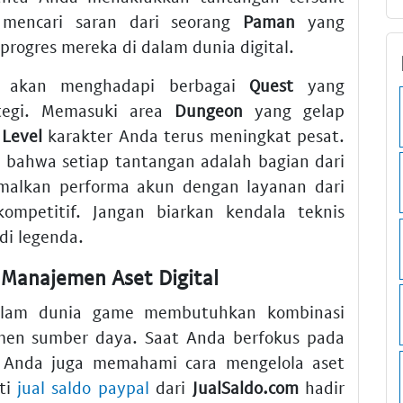
 mencari saran dari seorang
Paman
yang
ogres mereka di dalam dunia digital.
 akan menghadapi berbagai
Quest
yang
ategi. Memasuki area
Dungeon
yang gelap
r
Level
karakter Anda terus meningkat pesat.
h bahwa setiap tantangan adalah bagian dari
imalkan performa akun dengan layanan dari
ompetitif. Jangan biarkan kendala teknis
i legenda.
n Manajemen Aset Digital
alam dunia game membutuhkan kombinasi
emen sumber daya. Saat Anda berfokus pada
 Anda juga memahami cara mengelola aset
rti
jual saldo paypal
dari
JualSaldo.com
hadir