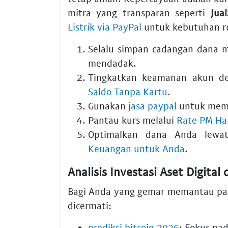
mitra yang transparan seperti
Jua
Listrik via PayPal
untuk kebutuhan ru
Selalu simpan cadangan dana 
mendadak.
Tingkatkan keamanan akun 
Saldo Tanpa Kartu
.
Gunakan
jasa paypal
untuk memb
Pantau kurs melalui
Rate PM Har
Optimalkan dana Anda lew
Keuangan untuk Anda
.
Analisis Investasi Aset Digital
Bagi Anda yang gemar memantau pasa
dicermati:
prediksi bitcoin 2026
: Fokus pa