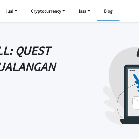
Jual
Cryptocurrency
Jasa
Blog
LL: QUEST
TUALANGAN