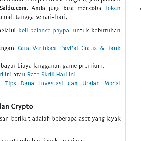
lSaldo.com
. Anda juga bisa mencoba
Token
mah tangga sehari-hari.
melalui
beli balance paypal
untuk kebutuhan
dengan
Cara Verifikasi PayPal Gratis & Tarik
ayar biaya langganan game premium.
i Ini
atau
Rate Skrill Hari Ini
.
at
Tips Dana Investasi dan Uraian Modal
 dan Crypto
r, berikut adalah beberapa aset yang layak
da pertumbuhan jangka panjang.