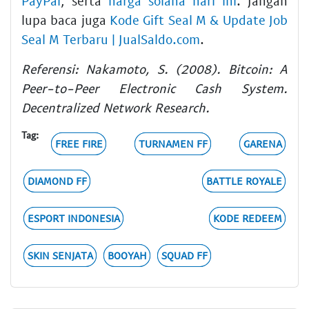
PayPal
, serta
harga solana hari ini
. Jangan
lupa baca juga
Kode Gift Seal M & Update Job
Seal M Terbaru | JualSaldo.com
.
Referensi: Nakamoto, S. (2008). Bitcoin: A
Peer-to-Peer Electronic Cash System.
Decentralized Network Research.
Tag:
FREE FIRE
TURNAMEN FF
GARENA
DIAMOND FF
BATTLE ROYALE
ESPORT INDONESIA
KODE REDEEM
SKIN SENJATA
BOOYAH
SQUAD FF