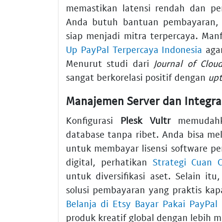
memastikan latensi rendah dan p
Anda butuh bantuan pembayaran
siap menjadi mitra terpercaya. Ma
Up PayPal Terpercaya Indonesia
agar
Menurut studi dari
Journal of Clo
sangat berkorelasi positif dengan
up
Manajemen Server dan Integras
Konfigurasi
Plesk Vultr
memudahka
database tanpa ribet. Anda bisa m
untuk membayar lisensi software pe
digital, perhatikan
Strategi Cuan 
untuk diversifikasi aset. Selain it
solusi pembayaran yang praktis ka
Belanja di Etsy Bayar Pakai PayPal
produk kreatif global dengan lebih 