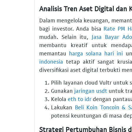
Analisis Tren Aset Digital dan
Dalam mengelola keuangan, meman
bagi investor. Anda bisa
Rate PM Ha
mudah. Selain itu,
Jasa Bayar Ad
membantu kreatif untuk mendapat
memantau
harga solana hari ini
unt
indonesia
tetap aktif sangat krusi
diversifikasi aset digital terbukti m
Pilih layanan cloud Vultr untuk s
Gunakan
jaringan usdt
untuk tra
Kelola
eth to idr
dengan pantaua
Lakukan
Beli Koin Toncoin & 
potensi keuntungan di masa de
Strategi Pertumbuhan Bisnis d