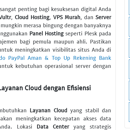
 sangat penting bagi kesuksesan digital Anda
Vultr
,
Cloud Hosting
,
VPS Murah
, dan
Server
a mungkin merasa bingung dengan banyaknya
Menggunakan
Panel Hosting
seperti Plesk pada
jemen bagi pemula maupun ahli. Pastikan
ntuk meningkatkan visibilitas situs Anda di
aldo PayPal Aman & Top Up Rekening Bank
untuk kebutuhan operasional server dengan
Layanan Cloud dengan Efisiensi
membutuhkan
Layanan Cloud
yang stabil dan
kan meningkatkan kecepatan akses data
 Anda. Lokasi
Data Center
yang strategis