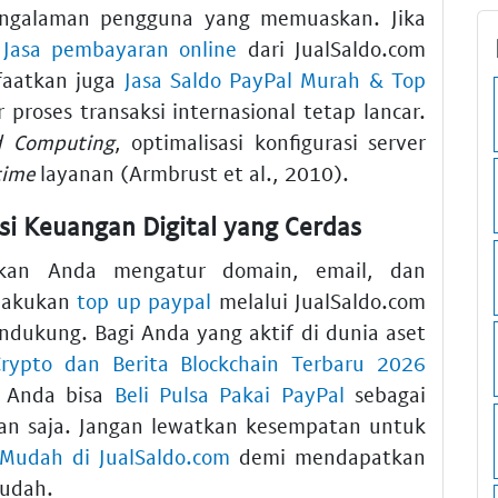
engalaman pengguna yang memuaskan. Jika
,
Jasa pembayaran online
dari JualSaldo.com
nfaatkan juga
Jasa Saldo PayPal Murah & Top
 proses transaksi internasional tetap lancar.
ud Computing
, optimalisasi konfigurasi server
time
layanan (Armbrust et al., 2010).
i Keuangan Digital yang Cerdas
n Anda mengatur domain, email, dan
elakukan
top up paypal
melalui JualSaldo.com
ndukung. Bagi Anda yang aktif di dunia aset
Crypto dan Berita Blockchain Terbaru 2026
u, Anda bisa
Beli Pulsa Pakai PayPal
sebagai
pan saja. Jangan lewatkan kesempatan untuk
 Mudah di JualSaldo.com
demi mendapatkan
mudah.