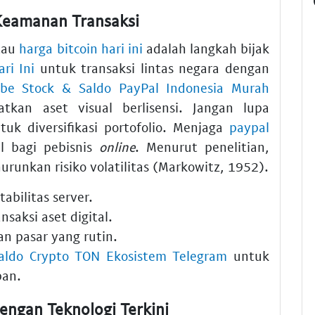
 Keamanan Transaksi
tau
harga bitcoin hari ini
adalah langkah bijak
ri Ini
untuk transaksi lintas negara dengan
obe Stock & Saldo PayPal Indonesia Murah
kan aset visual berlisensi. Jangan lupa
uk diversifikasi portofolio. Menjaga
paypal
al bagi pebisnis
online
. Menurut penelitian,
enurunkan risiko volatilitas (Markowitz, 1952).
tabilitas server.
nsaksi aset digital.
n pasar yang rutin.
Saldo Crypto TON Ekosistem Telegram
untuk
pan.
engan Teknologi Terkini