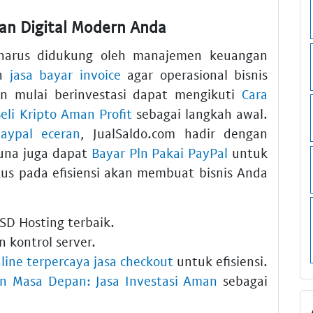
an Digital Modern Anda
 harus didukung oleh manajemen keuangan
an
jasa bayar invoice
agar operasional bisnis
in mulai berinvestasi dapat mengikuti
Cara
li Kripto Aman Profit
sebagai langkah awal.
paypal eceran
, JualSaldo.com hadir dengan
guna juga dapat
Bayar Pln Pakai PayPal
untuk
us pada efisiensi akan membuat bisnis Anda
D Hosting terbaik.
kontrol server.
line terpercaya jasa checkout
untuk efisiensi.
an Masa Depan: Jasa Investasi Aman
sebagai