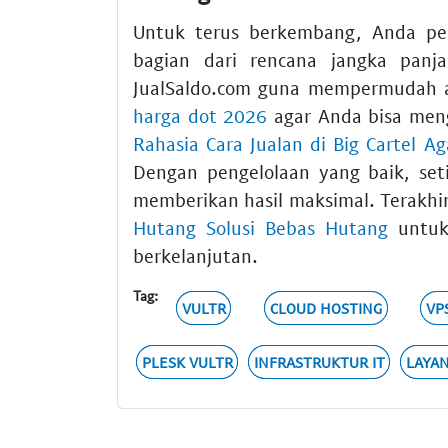
Untuk terus berkembang, Anda 
bagian dari rencana jangka pan
JualSaldo.com guna mempermudah 
harga dot 2026
agar Anda bisa meng
Rahasia Cara Jualan di Big Cartel A
Dengan pengelolaan yang baik, se
memberikan hasil maksimal. Terakhi
Hutang Solusi Bebas Hutang
untuk
berkelanjutan.
Tag:
VULTR
CLOUD HOSTING
VP
PLESK VULTR
INFRASTRUKTUR IT
LAYA