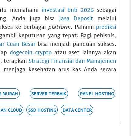
perlu memahami
investasi bnb 2026
sebagai
jang. Anda juga bisa
Jasa Deposit
melalui
akses ke berbagai
platform
. Pahami
prediksi
ambil keputusan yang tepat. Bagi pebisnis,
gar Cuan Besar
bisa menjadi panduan sukses.
tiap
dogecoin crypto
atau aset lainnya akan
r, terapkan
Strategi Finansial dan Manajemen
 menjaga kesehatan arus kas Anda secara
S MURAH
SERVER TERBAIK
PANEL HOSTING
NAN CLOUD
SSD HOSTING
DATA CENTER