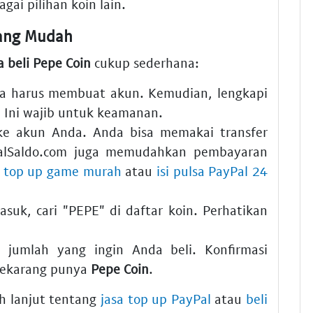
agai pilihan koin lain.
yang Mudah
a beli Pepe Coin
cukup sederhana:
nda harus membuat akun. Kemudian, lengkapi
). Ini wajib untuk keamanan.
ke akun Anda. Anda bisa memakai transfer
ualSaldo.com juga memudahkan pembayaran
k
top up game murah
atau
isi pulsa PayPal 24
asuk, cari "PEPE" di daftar koin. Perhatikan
jumlah yang ingin Anda beli. Konfirmasi
 sekarang punya
Pepe Coin
.
h lanjut tentang
jasa top up PayPal
atau
beli