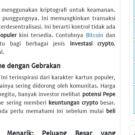
Ia menggunakan kriptografi untuk keamanan.
ng punggungnya. Ini memungkinkan transaksi
erdesentralisasi. Ini berarti kontrol tidak ada
populer
kini tersedia. Contohnya
Bitcoin
dan
tu bagi berbagai jenis
investasi crypto
.
l.
me dengan Gebrakan
ni terinspirasi dari karakter kartun populer,
ilainya sering didorong oleh komunitas. Harga
 begitu, banyak investor melihat
potensi Pepe
e sering memberi
keuntungan crypto
besar.
 Anda perlu memahami ini sebelum mulai
beli
o Menarik: Peluang Besar yang