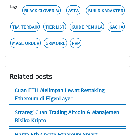
Tag:
BLACK CLOVER M
ASTA
BUILD KARAKTER
TIM TERBAIK
TIER LIST
GUIDE PEMULA
GACHA
MAGE ORDER
GRIMOIRE
PVP
Related posts
Cuan ETH Melimpah Lewat Restaking
Ethereum di EigenLayer
Strategi Cuan Trading Altcoin & Manajemen
Risiko Kripto
Harga Eth Crypto Ethereum Smart