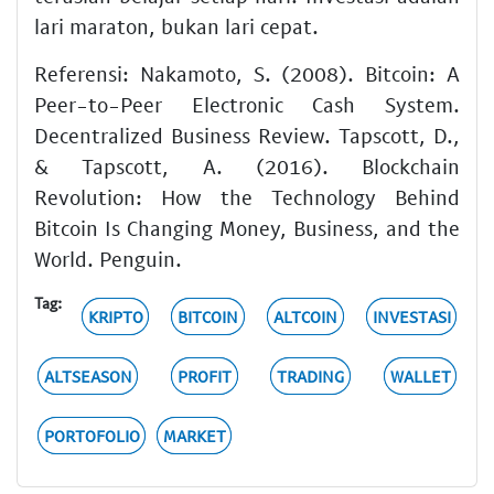
lari maraton, bukan lari cepat.
Referensi: Nakamoto, S. (2008). Bitcoin: A
Peer-to-Peer Electronic Cash System.
Decentralized Business Review. Tapscott, D.,
& Tapscott, A. (2016). Blockchain
Revolution: How the Technology Behind
Bitcoin Is Changing Money, Business, and the
World. Penguin.
Tag:
KRIPTO
BITCOIN
ALTCOIN
INVESTASI
ALTSEASON
PROFIT
TRADING
WALLET
PORTOFOLIO
MARKET