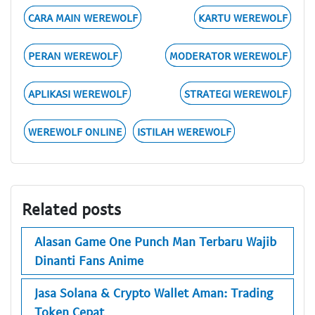
CARA MAIN WEREWOLF
KARTU WEREWOLF
PERAN WEREWOLF
MODERATOR WEREWOLF
APLIKASI WEREWOLF
STRATEGI WEREWOLF
WEREWOLF ONLINE
ISTILAH WEREWOLF
Related posts
Alasan Game One Punch Man Terbaru Wajib
Dinanti Fans Anime
Jasa Solana & Crypto Wallet Aman: Trading
Token Cepat