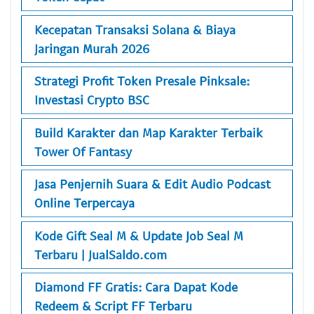
Kecepatan Transaksi Solana & Biaya
Jaringan Murah 2026
Strategi Profit Token Presale Pinksale:
Investasi Crypto BSC
Build Karakter dan Map Karakter Terbaik
Tower Of Fantasy
Jasa Penjernih Suara & Edit Audio Podcast
Online Terpercaya
Kode Gift Seal M & Update Job Seal M
Terbaru | JualSaldo.com
Diamond FF Gratis: Cara Dapat Kode
Redeem & Script FF Terbaru