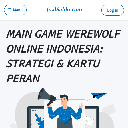
☰ Menu
Log in
MAIN GAME WEREWOLF
ONLINE INDONESIA:
STRATEGI & KARTU
PERAN