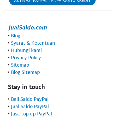
AKTIVASI PAYPAL TANPA KARTU KREDIT
‣
Blog
‣
Syarat & Ketentuan
‣
Hubungi kami
‣
Privacy Policy
‣
Sitemap
‣
Blog Sitemap
Stay in touch
‣
Beli Saldo PayPal
‣
Jual Saldo PayPal
‣
Jasa top up PayPal