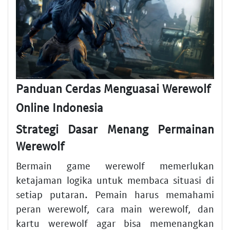
Panduan Cerdas Menguasai Werewolf
Online Indonesia
Strategi Dasar Menang Permainan
Werewolf
Bermain game werewolf memerlukan
ketajaman logika untuk membaca situasi di
setiap putaran. Pemain harus memahami
peran werewolf, cara main werewolf, dan
kartu werewolf agar bisa memenangkan