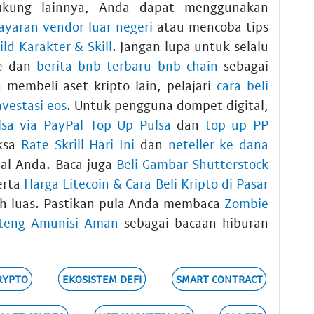
ukung lainnya, Anda dapat menggunakan
ayaran vendor luar negeri
atau mencoba tips
ild Karakter & Skill
. Jangan lupa untuk selalu
e
dan
berita bnb terbaru bnb chain
sebagai
 membeli aset kripto lain, pelajari
cara beli
nvestasi eos
. Untuk pengguna dompet digital,
lsa via PayPal Top Up Pulsa
dan
top up PP
iksa
Rate Skrill Hari Ini
dan
neteller ke dana
al Anda. Baca juga
Beli Gambar Shutterstock
erta
Harga Litecoin & Cara Beli Kripto di Pasar
h luas. Pastikan pula Anda membaca
Zombie
nteng Amunisi Aman
sebagai bacaan hiburan
RYPTO
EKOSISTEM DEFI
SMART CONTRACT