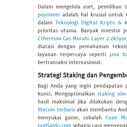
Dalam mengelola aset, pemilihan
payoneer
adalah hal krusial untuk 
dalam
Teknologi Digital Kripto &
prioritas utama. Banyak investor 
Ethereum Gas Murah: Layer 2 zkSync
diatasi dengan pemahaman teknis
layanan terpercaya seperti
jasa b
bertransaksi internasional.
Strategi Staking dan Pengem
Bagi Anda yang ingin pendapatan 
kunci. Mengoptimalkan
staking xlm
hasil maksimal jika dilakukan den
litecoin terbaru
akan membantu Anda m
menyukai game, cobalah
Cuan Ma
JualSaldo.com
sebagai cara menyenan