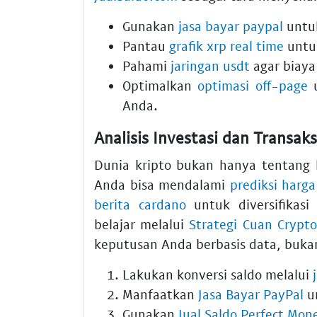
Gunakan
jasa bayar paypal
untuk
Pantau
grafik xrp real time
untuk
Pahami
jaringan usdt
agar biaya
Optimalkan
optimasi off-page
u
Anda.
Analisis Investasi dan Transaks
Dunia kripto bukan hanya tentang h
Anda bisa mendalami
prediksi harg
berita cardano
untuk diversifikasi
belajar melalui
Strategi Cuan Crypto
keputusan Anda berbasis data, bukan
Lakukan konversi saldo melalui
Manfaatkan
Jasa Bayar PayPal
un
Gunakan
Jual Saldo Perfect Mon