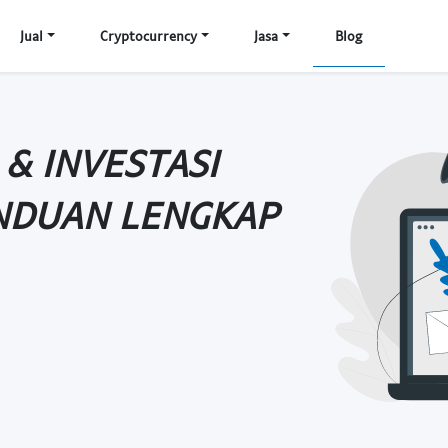
Jual
Cryptocurrency
Jasa
Blog
& INVESTASI
NDUAN LENGKAP