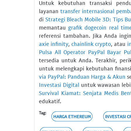
Untuk kebutuhan transaksi pend
layanan
transfer internasional pemb
di
Strategi Bleach Mobile 3D: Tips Bu
memantau
grafik dogecoin real tim
referensi tambahan. Jika Anda ingin
axie infinity
,
chainlink crypto
, atau
i
Pulsa All Operator PayPal Bayar Pu
tersedia untuk Anda. Terakhir, per
untuk melengkapi kebutuhan finansi
via PayPal: Panduan Harga & Akun
s
Investasi Digital
untuk wawasan lebi
Survival Kiamat: Senjata Medis Be
edukatif.
Tag:
HARGA ETHEREUM
INVESTASI C