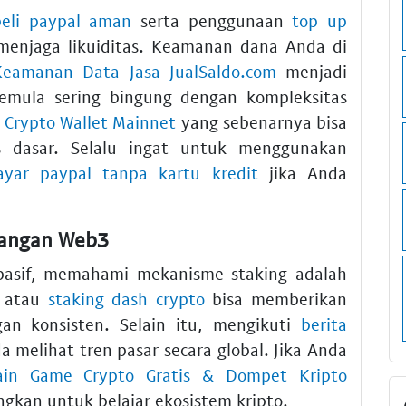
beli paypal aman
serta penggunaan
top up
menjaga likuiditas. Keamanan dana Anda di
 Keamanan Data Jasa JualSaldo.com
menjadi
pemula sering bingung dengan kompleksitas
 Crypto Wallet Mainnet
yang sebenarnya bisa
 dasar. Selalu ingat untuk menggunakan
ayar paypal tanpa kartu kredit
jika Anda
bangan Web3
pasif, memahami mekanisme staking adalah
atau
staking dash crypto
bisa memberikan
gan konsisten. Selain itu, mengikuti
berita
elihat tren pasar secara global. Jika Anda
in Game Crypto Gratis & Dompet Kripto
gkan untuk belajar ekosistem kripto.