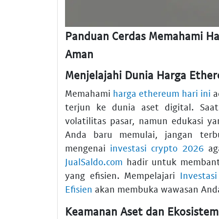
Panduan Cerdas Memahami Har
Aman
Menjelajahi Dunia Harga Ether
Memahami
harga ethereum hari ini
a
terjun ke dunia aset digital. Sa
volatilitas pasar, namun edukasi y
Anda baru memulai, jangan terb
mengenai
investasi crypto 2026
aga
JualSaldo.com
hadir untuk membantu
yang efisien. Mempelajari
Investas
Efisien
akan membuka wawasan Anda te
Keamanan Aset dan Ekosistem