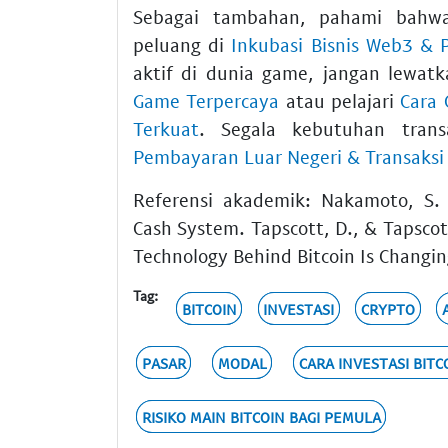
Sebagai tambahan, pahami bahw
peluang di
Inkubasi Bisnis Web3 & 
aktif di dunia game, jangan lewat
Game Terpercaya
atau pelajari
Cara 
Terkuat
. Segala kebutuhan tran
Pembayaran Luar Negeri & Transaksi 
Referensi akademik: Nakamoto, S. 
Cash System. Tapscott, D., & Tapscot
Technology Behind Bitcoin Is Changin
Tag:
BITCOIN
INVESTASI
CRYPTO
PASAR
MODAL
CARA INVESTASI BIT
RISIKO MAIN BITCOIN BAGI PEMULA