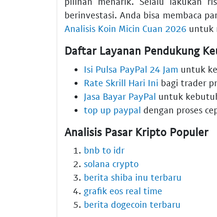
pilihan menarik. Selalu lakukan 
berinvestasi. Anda bisa membaca pa
Analisis Koin Micin Cuan 2026
untuk 
Daftar Layanan Pendukung Keu
Isi Pulsa PayPal 24 Jam
untuk ke
Rate Skrill Hari Ini
bagi trader pr
Jasa Bayar PayPal
untuk kebutuh
top up paypal
dengan proses ce
Analisis Pasar Kripto Populer
bnb to idr
solana crypto
berita shiba inu terbaru
grafik eos real time
berita dogecoin terbaru