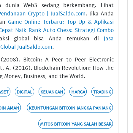
a dunia Web3 sedang berkembang. Lihat
Pendanaan Crypto | JualSaldo.com
. Jika Anda
kan
Game Online Terbaru: Top Up & Aplikasi
Cepat Naik Rank Auto Chess: Strategi Combo
saksi global bisa Anda temukan di
Jasa
Global JualSaldo.com
.
(2008). Bitcoin: A Peer-to-Peer Electronic
t, A. (2016). Blockchain Revolution: How the
g Money, Business, and the World.
ASET
DIGITAL
KEUANGAN
HARGA
TRADING
COIN AMAN
KEUNTUNGAN BITCOIN JANGKA PANJANG
MITOS BITCOIN YANG SALAH BESAR