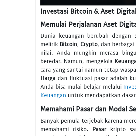
Investasi Bitcoin & Aset Digit
Memulai Perjalanan Aset Digit
Dunia keuangan berubah dengan sa
melirik
Bitcoin
,
Crypto
, dan berbagai
nilai. Anda mungkin merasa bingu
beredar. Namun, mengelola
Keuang
cara yang santai namun tetap wasp
Harga
dan fluktuasi pasar adalah k
Anda bisa mulai belajar melalui
Inve
Keuangan
untuk mendapatkan dasar
Memahami Pasar dan Modal Sec
Banyak pemula terjebak karena mer
memahami risiko.
Pasar
kripto sa