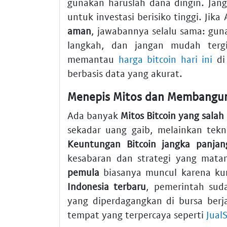
gunakan haruslah dana dingin. Ja
untuk investasi berisiko tinggi. Jik
aman
, jawabannya selalu sama: gun
langkah, dan jangan mudah tergi
memantau
harga bitcoin hari ini
di
berbasis data yang akurat.
Menepis Mitos dan Membangun 
Ada banyak
Mitos Bitcoin yang salah
sekadar uang gaib, melainkan tekno
Keuntungan Bitcoin jangka panjan
kesabaran dan strategi yang mat
pemula
biasanya muncul karena ku
Indonesia terbaru
, pemerintah sud
yang diperdagangkan di bursa berja
tempat yang terpercaya seperti
Jual