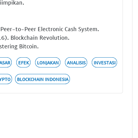
iimpikan.
 Peer-to-Peer Electronic Cash System.
16). Blockchain Revolution.
tering Bitcoin.
ASAR
EFEK
LONJAKAN
ANALISIS
INVESTASI
YPTO
BLOCKCHAIN INDONESIA