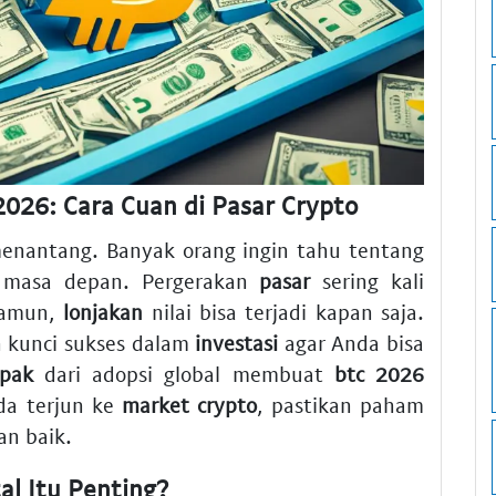
 2026: Cara Cuan di Pasar Crypto
menantang. Banyak orang ingin tahu tentang
masa depan. Pergerakan
pasar
sering kali
Namun,
lonjakan
nilai bisa terjadi kapan saja.
 kunci sukses dalam
investasi
agar Anda bisa
pak
dari adopsi global membuat
btc 2026
da terjun ke
market crypto
, pastikan paham
n baik.
l Itu Penting?