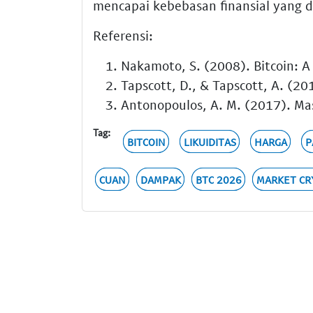
mencapai kebebasan finansial yang d
Referensi:
Nakamoto, S. (2008). Bitcoin: A
Tapscott, D., & Tapscott, A. (20
Antonopoulos, A. M. (2017). Mas
Tag:
BITCOIN
LIKUIDITAS
HARGA
P
CUAN
DAMPAK
BTC 2026
MARKET CR