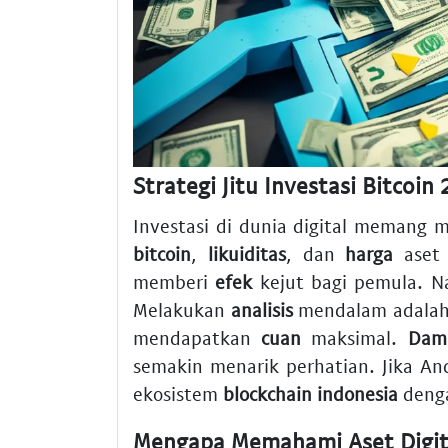
Strategi Jitu Investasi Bitcoin
Investasi di dunia digital memang 
bitcoin
,
likuiditas
, dan
harga
aset 
memberi
efek
kejut bagi pemula. 
Melakukan
analisis
mendalam adalah
mendapatkan
cuan
maksimal.
Dam
semakin menarik perhatian. Jika An
ekosistem
blockchain indonesia
denga
Mengapa Memahami Aset Digita