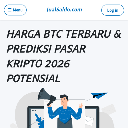
☰ Menu
Log in
HARGA BTC TERBARU &
PREDIKSI PASAR
KRIPTO 2026
POTENSIAL