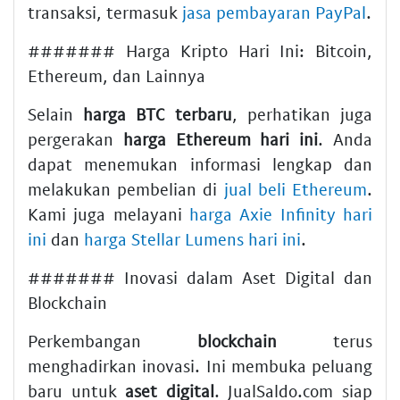
transaksi, termasuk
jasa pembayaran PayPal
.
####### Harga Kripto Hari Ini: Bitcoin,
Ethereum, dan Lainnya
Selain
harga BTC terbaru
, perhatikan juga
pergerakan
harga Ethereum hari ini
. Anda
dapat menemukan informasi lengkap dan
melakukan pembelian di
jual beli Ethereum
.
Kami juga melayani
harga Axie Infinity hari
ini
dan
harga Stellar Lumens hari ini
.
####### Inovasi dalam Aset Digital dan
Blockchain
Perkembangan
blockchain
terus
menghadirkan inovasi. Ini membuka peluang
baru untuk
aset digital
. JualSaldo.com siap