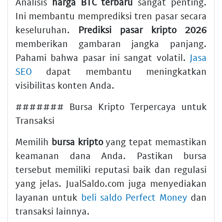
Analisis
harga BTC terbaru
sangat penting.
Ini membantu memprediksi tren pasar secara
keseluruhan.
Prediksi pasar kripto 2026
memberikan gambaran jangka panjang.
Pahami bahwa pasar ini sangat volatil.
Jasa
SEO
dapat membantu meningkatkan
visibilitas konten Anda.
####### Bursa Kripto Terpercaya untuk
Transaksi
Memilih
bursa kripto
yang tepat memastikan
keamanan dana Anda. Pastikan bursa
tersebut memiliki reputasi baik dan regulasi
yang jelas. JualSaldo.com juga menyediakan
layanan untuk
beli saldo Perfect Money
dan
transaksi lainnya.