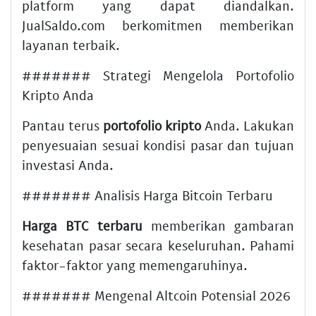
platform yang dapat diandalkan.
JualSaldo.com berkomitmen memberikan
layanan terbaik.
####### Strategi Mengelola Portofolio
Kripto Anda
Pantau terus
portofolio kripto
Anda. Lakukan
penyesuaian sesuai kondisi pasar dan tujuan
investasi Anda.
####### Analisis Harga Bitcoin Terbaru
Harga BTC terbaru
memberikan gambaran
kesehatan pasar secara keseluruhan. Pahami
faktor-faktor yang memengaruhinya.
####### Mengenal Altcoin Potensial 2026