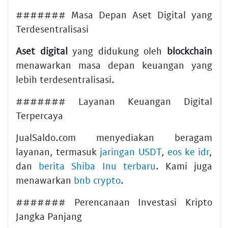
####### Masa Depan Aset Digital yang
Terdesentralisasi
Aset digital
yang didukung oleh
blockchain
menawarkan masa depan keuangan yang
lebih terdesentralisasi.
####### Layanan Keuangan Digital
Terpercaya
JualSaldo.com menyediakan beragam
layanan, termasuk
jaringan USDT
,
eos ke idr
,
dan
berita Shiba Inu terbaru
. Kami juga
menawarkan
bnb crypto
.
####### Perencanaan Investasi Kripto
Jangka Panjang